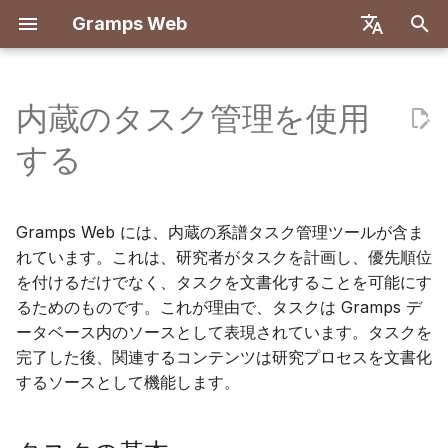
Gramps Web
検
English
索
Deutsch
内蔵のタスク管理を使用
機能
はじめに
はじめに
登録
検索
タスクの基本
概要
レポート
GQL フィルター
ユーザー設定
概要
Docker でデプロイ
ユーザーシステム
はじめに
はじめに
を
Français
する
初
Español
ローカルで試す
オーナーアカウントの作成
初回ログイン
家系図
タスクを作成する
DNA マッチ
ブックマーク
AIアシスタント
キーボードショートカット
バックエンド
Let's Encrypt を使用した
サーバー設定
開発環境のセットアップ
開発環境のセットアップ
Docker
期
简体中文
Gramps Web には、内蔵の系譜タスク管理ツールが含ま
インストールとデプロイ
データのインポート
タイムライン
タスクを編集する
染色体ブラウザ
履歴
外部検索
通知
フロントエンド
OIDC 認証
API 仕様
アーキテクチャ
化
Tiếng Việt
れています。これは、研究者がタスクを計画し、優先順位
DigitalOcean
を付けるだけでなく、タスクを文書化することを可能にす
サーバー管理
データのエクスポート
地図
タスクプロパティの一括変更
Y-DNA
改訂履歴
AI チャットの設定
手動クエリ
翻訳
Türkçe
るためのものです。これが理由で、タスクは Gramps デ
TrueNAS
Русский
ユーザーの管理
Gramps デスクトップのタス
ータベース内のソースとして表現されています。タスクを
マルチツリー設定
ク
完了した後、関連するコンテンツは研究プロセスを文書化
Português
管理設定
フロントエンドのカスタ
するソースとして機能します。
日本語
ズ
Gramps と同期
Dansk