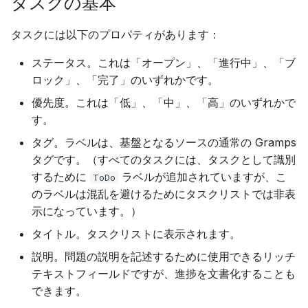
タスクの基本
更新
Suomi
タスクには以下のプロパティがあります：
PostgreSQL の使用
Italiano
ステータス。これは「オープン」、「進行中」、「ブ
Українська
S3 でメディアをホスト
ロック」、「完了」のいずれかです。
優先度。これは「低」、「中」、「高」のいずれかで
CPU とメモリ使用量の制
す。
テレメトリ
タグ。ラベルは、基盤となるソースの通常の Gramps
タグです。（すべてのタスクには、タスクとして識別
Gramps 5.2 アップグレ
するために
ラベルが追加されていますが、こ
ToDo
ガイド
のラベルは混乱を避けるためにタスクリストでは非表
示になっています。）
Gramps 6.0 アップグレ
タイトル。タスクリストに表示されます。
ガイド
説明。問題の説明を記述するために使用できるリッチ
テキストフィールドですが、進捗を文書化することも
できます。