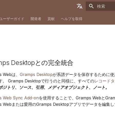
検索を初期
English
ユーザーガイド
開発者
貢献
ヘルプを取得
Deutsch
Français
Español
简体中文
mps Desktopとの完全統合
Tiếng Việt
Türkçe
ps Webは、
Gramps Desktop
が系譜データを保存するために使
。 Gramps Desktopで行うのと同様に、すべての
レコードタ
Русский
ポジトリ、ソース、引用、メディアオブジェクト、ノート。
Português
s Web Sync Add-on
を使用することで、Gramps WebとGr
日本語
ps Webまたは愛用のGramps Desktopアプリでデータを
Dansk