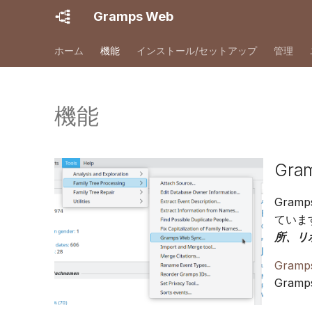
Gramps Web
ホーム
機能
インストール/セットアップ
管理
機能
Gra
Gram
ています
所、リ
Gramp
Gram