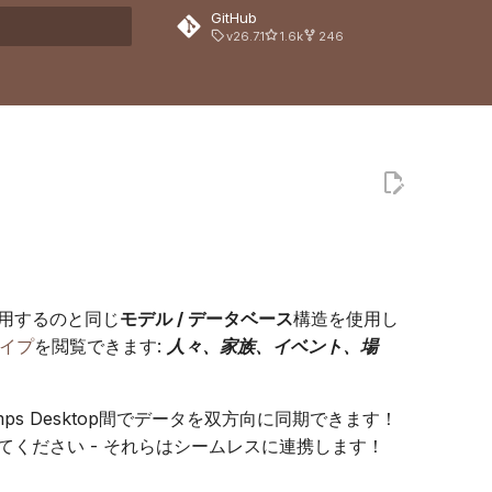
GitHub
v26.7.1
1.6k
246
化
用するのと同じ
モデル / データベース
構造を使用し
イプ
を閲覧できます:
人々、家族、イベント、場
amps Desktop間でデータを双方向に同期できます！
編集してください - それらはシームレスに連携します！