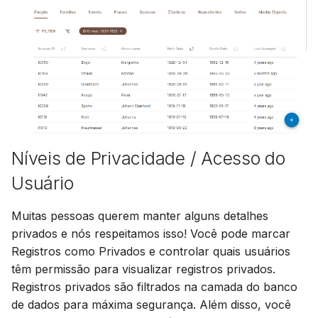
& navegador de
cromossomos
Aplicativo de
gerenciamento de tarefas
integrado
Integração do
OpenHistoricalMap
Níveis de Privacidade / Acesso do
Usuário
Assistente de chat AI
integrado
Muitas pessoas querem manter alguns detalhes
privados e nós respeitamos isso! Você pode marcar
Demonstração
Registros como Privados e controlar quais usuários
têm permissão para visualizar registros privados.
Agradecimentos
Registros privados são filtrados na camada do banco
de dados para máxima segurança. Além disso, você