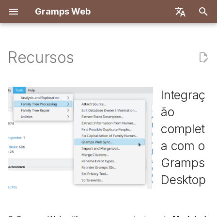
Gramps Web
I
English
n
Deutsch
Recursos
Integração completa com o
Primeiros passos
Introdução
Introdução
Visão geral
Implantar com Docker
Sistema de usuários
Registro
Pesquisa
Adicionar arquivos de mí
Visão geral
Relatórios
Filtros GQL
Configurações do utiliza
Introdução
Introdução
i
Français
Gramps Desktop
c
Español
Experimentar localmente
Criar conta de proprietário
Primeiros passos
Backend
Docker com Let's Encry
Configuração do servido
Primeiro login
Árvore genealógica
Marcar pessoas em foto
Correspondências de D
Marcadores
Assistente de IA
Atalhos de teclado
Configuração de
Configuração de
Integraç
Níveis de Privacidade /
desenvolvimento
desenvolvimento
i
简体中文
ão
Acesso do Usuário
Instalação e
Importar dados
Explorar a sua árvore
Frontend
DigitalOcean
Autenticação OIDC
Linha do tempo
Usar o blog
Navegador de
Histórico
Pesquisa externa
Notificações
a
Tiếng Việt
Implantação
cromossomos
Especificação da API
Arquitetura
complet
Conveniência do
Exportar dados
Editar dados
TrueNAS
Configurar chat de IA
Mapa
Gerenciar tarefas
Histórico de revisões
l
Türkçe
a com o
Navegador Web
Administração do
DNA-Y
Consultas manuais
Tradução
i
Русский
servidor
Gramps
Gerir utilizadores
DNA
Configuração multi-árvo
Etiquetas
Gráficos interativos da
z
Português
Desktop
árvore genealógica
Definições de
Ferramentas de
Personalização do
Editar na árvore
a
日本語
administração
investigação
frontend
n
Mapa poderoso
Dansk