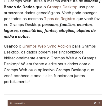
O Gramps Web utiliza a mesma estrutura de
Modelo /
Sincronizar com Gramps
Avançado
Atualização
d
Suomi
Blog de Genealogia incluído
Banco de Dados
que o
Gramps Desktop
usa para
o
armazenar dados genealógicos. Você pode navegar
Conta e preferências
Usando PostgreSQL
Italiano
Totalmente
por todos os mesmos
Tipos de Registro
que você faz
a
Українська
internacionalizado
no Gramps Desktop:
pessoas, famílias, eventos,
Hospedagem de mídia n
p
S3
lugares, repositórios, fontes, citações, objetos de
Sem bloqueio – importação
mídia e notas.
e
e exportação de dados
Limitar uso de CPU e
Usando o
Gramps Web Sync Add-on
para Gramps
s
memória
Desktop, os dados podem ser sincronizados
Gere relatórios imprimíveis
q
bidirecionalmente entre o Gramps Web e o Gramps
Telemetria
u
Desktop! Vá em frente e edite seus dados com o
Marque pessoas em fotos
Gramps Web ou o aplicativo Gramps Desktop que
com detecção automática
Guia de atualização
i
você conhece e ama - eles funcionam juntos
de rostos
Gramps 5.2
s
perfeitamente!
Pesquisa de texto completo
Guia de atualização
a
poderosa
Gramps 6.0
Correspondências de DNA