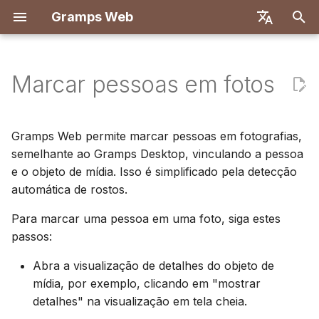
Gramps Web
I
English
n
Deutsch
Marcar pessoas em fotos
Recursos
Primeiros passos
Introdução
Registro
Pesquisa
Visão geral
Relatórios
Filtros GQL
Configurações do utilizador
Visão geral
Implantar com Docker
Sistema de usuários
Introdução
Introdução
i
Français
c
Español
Experimentar localmente
Criar conta de proprietário
Primeiro login
Árvore genealógica
Correspondências de DNA
Marcadores
Assistente de IA
Atalhos de teclado
Backend
Docker com Let's Encry
Configuração do servido
Configuração de
Configuração de
Gramps Web permite marcar pessoas em fotografias,
desenvolvimento
desenvolvimento
i
semelhante ao Gramps Desktop, vinculando a pessoa
简体中文
Instalação e
Importar dados
Linha do tempo
Navegador de
Histórico
Pesquisa externa
Notificações
Frontend
DigitalOcean
Autenticação OIDC
e o objeto de mídia. Isso é simplificado pela detecção
a
Tiếng Việt
Implantação
cromossomos
Especificação da API
Arquitetura
automática de rostos.
Exportar dados
Mapa
Histórico de revisões
TrueNAS
Configurar chat de IA
l
Türkçe
Administração do
DNA-Y
Para marcar uma pessoa em uma foto, siga estes
Consultas manuais
Tradução
i
Русский
servidor
Gerir utilizadores
passos:
Configuração multi-árvo
z
Português
Abra a visualização de detalhes do objeto de
Definições de
Personalização do
a
日本語
mídia, por exemplo, clicando em "mostrar
administração
frontend
detalhes" na visualização em tela cheia.
n
Dansk