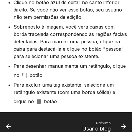
Sincronizar com Gramps
Atualização
Clique no botão azul de editar no canto inferior
d
Suomi
direito. Se você não ver esse botão, seu usuário
o
Usando PostgreSQL
Italiano
não tem permissões de edição.
a
Sobreposto à imagem, você verá caixas com
Українська
Hospedagem de mídia n
borda tracejada correspondendo às regiões faciais
p
S3
detectadas. Para marcar uma pessoa, clique na
e
caixa para destacá-la e clique no botão "pessoa"
Limitar uso de CPU e
para selecionar uma pessoa existente.
s
memória
Para desenhar manualmente um retângulo, clique
q
Telemetria
no
botão
u
Para excluir uma tag existente, selecione um
Guia de atualização
i
retângulo existente (com uma borda sólida) e
Gramps 5.2
s
clique no
botão
Guia de atualização
a
Gramps 6.0
Próximo
Usar o blog