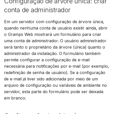
Configuração de árvore única: criar
Avançado
Atualização
d
Suomi
conta de administrador
o
Conta e preferências
Usando PostgreSQL
Italiano
Em um servidor com configuração de árvore única,
a
Українська
Hospedagem de mídia n
quando nenhuma conta de usuário existir ainda, abrir
p
S3
o Gramps Web mostrará um formulário para criar
e
uma conta de administrador. O usuário administrador
Limitar uso de CPU e
será tanto o proprietário da árvore (única) quanto o
s
memória
administrador da instalação. O formulário também
q
permite configurar a configuração de e-mail
Telemetria
necessária para notificações por e-mail (por exemplo,
u
redefinição de senha de usuário). Se a configuração
Guia de atualização
i
de e-mail já tiver sido adicionada por meio de um
Gramps 5.2
arquivo de configuração ou variáveis de ambiente no
s
servidor, esta parte do formulário pode ser deixada
Guia de atualização
a
em branco.
Gramps 6.0