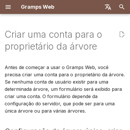
Gramps Web
I
English
n
Deutsch
Criar uma conta para o
Recursos
Primeiros passos
Configuração de árvore
Introdução
Visão geral
Implantar com Docker
Sistema de usuários
Registro
Pesquisa
Adicionar arquivos de mí
Visão geral
Relatórios
Filtros GQL
Configurações do utiliza
Introdução
Introdução
i
Français
proprietário da árvore
única: criar conta de
c
Español
administrador
Experimentar localmente
Primeiros passos
Backend
Docker com Let's Encry
Configuração do servido
Primeiro login
Árvore genealógica
Marcar pessoas em foto
Correspondências de D
Marcadores
Assistente de IA
Atalhos de teclado
Configuração de
Configuração de
desenvolvimento
desenvolvimento
i
简体中文
Antes de começar a usar o Gramps Web, você
Configuração de várias
Instalação e
Explorar a sua árvore
Frontend
DigitalOcean
Autenticação OIDC
Linha do tempo
Usar o blog
Navegador de
Histórico
Pesquisa externa
Notificações
a
Tiếng Việt
árvores: criar conta de
precisa criar uma conta para o proprietário da árvore.
Implantação
cromossomos
Especificação da API
Arquitetura
administrador
Se nenhuma conta de usuário existir para uma
Editar dados
TrueNAS
Configurar chat de IA
Mapa
Gerenciar tarefas
Histórico de revisões
l
Türkçe
Administração do
determinada árvore, um formulário será exibido para
DNA-Y
Consultas manuais
Tradução
i
Русский
Configuração de várias
servidor
DNA
criar uma conta. O formulário depende da
Configuração multi-árvo
Etiquetas
árvores: criar conta de
z
configuração do servidor, que pode ser para uma
Português
proprietário da árvore
Ferramentas de
Personalização do
Editar na árvore
única árvore ou para várias árvores.
a
日本語
investigação
frontend
n
Dansk