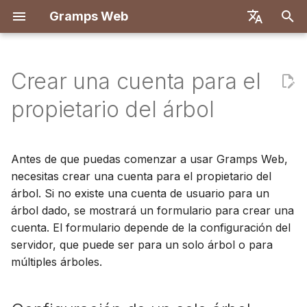
Gramps Web
I
English
n
Deutsch
Crear una cuenta para el
Características
Primeros pasos
Configuración de un solo
Introducción
Descripción general
Implementar con Docke
Sistema de usuarios
Registro
Búsqueda
Agregar archivos
Descripción general
Informes
Filtros GQL
Configuración de usuari
Introducción
Introducción
i
Français
propietario del árbol
árbol: crear cuenta de
multimedia
c
Español
administrador
Probar localmente
Primeros pasos
Backend
Docker con Let's Encryp
Configuración del servid
Primer inicio de sesión
Árbol genealógico
Coincidencias de ADN
Marcadores
Asistente de IA
Atajos de teclado
Configuración de
Configuración de
Etiquetar personas en
desarrollo
desarrollo
i
简体中文
Antes de que puedas comenzar a usar Gramps Web,
Configuración de múltiples
fotos
Instalación e
Explorar su árbol
Frontend
DigitalOcean
Autenticación OIDC
Cronología
Navegador de
Historial
Búsqueda externa
Notificaciones
a
Tiếng Việt
árboles: crear cuenta de
necesitas crear una cuenta para el propietario del
Implementación
cromosomas
Especificación de API
Arquitectura
administrador
árbol. Si no existe una cuenta de usuario para un
Usar el blog
Editar datos
TrueNAS
Configurar chat de IA
Mapa
Historial de revisiones
l
Türkçe
Administración del
árbol dado, se mostrará un formulario para crear una
ADN-Y
Consultas manuales
Traducción
i
Русский
Configuración de múltiples
servidor
Gestionar tareas
ADN
cuenta. El formulario depende de la configuración del
Configuración multi-árbo
árboles: crear cuenta de
z
servidor, que puede ser para un solo árbol o para
Português
propietario del árbol
Etiquetas
Herramientas de
Personalización del
múltiples árboles.
a
日本語
investigación
frontend
n
Editar en el árbol
Dansk