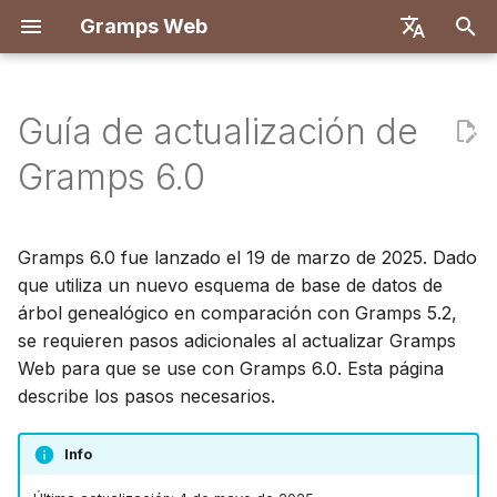
Gramps Web
I
English
n
Deutsch
Guía de actualización de
Características
Implementar con Docker
Resumen de los pasos
Introducción
Introducción
Descripción general
Registro
Búsqueda
Agregar archivos
Descripción general
Informes
Filtros GQL
Configuración de usuari
Introducción
Introducción
i
Français
Gramps 6.0
multimedia
c
Español
Docker con Let's Encrypt
Resumen del estado de la
Crear cuenta de
Primeros pasos
Backend
Primer inicio de sesión
Árbol genealógico
Coincidencias de ADN
Marcadores
Asistente de IA
Atajos de teclado
Configuración de
Configuración de
versión
propietario
Etiquetar personas en
desarrollo
desarrollo
i
简体中文
Gramps 6.0 fue lanzado el 19 de marzo de 2025. Dado
fotos
DigitalOcean
Explorar su árbol
Frontend
Cronología
Navegador de
Historial
Búsqueda externa
Notificaciones
a
Tiếng Việt
que utiliza un nuevo esquema de base de datos de
Pasos detallados
Importar datos
cromosomas
Especificación de API
Arquitectura
árbol genealógico en comparación con Gramps 5.2,
Usar el blog
TrueNAS
Editar datos
Mapa
Historial de revisiones
l
Türkçe
Exportar datos
se requieren pasos adicionales al actualizar Gramps
Realiza una copia de
ADN-Y
Consultas manuales
Traducción
i
Русский
seguridad de tu árbol
Gestionar tareas
ADN
Web para que se use con Gramps 6.0. Esta página
genealógico
z
Gestionar usuarios
describe los pasos necesarios.
Português
Etiquetas
Herramientas de
a
日本語
Actualiza el esquema de
Configuración de
investigación
Info
n
la base de datos del árbol
administración
Editar en el árbol
Dansk