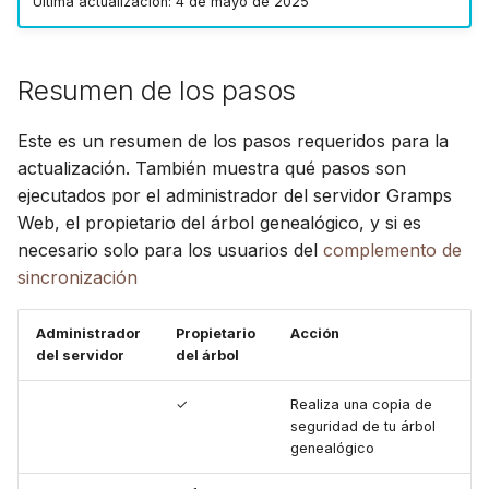
Última actualización: 4 de mayo de 2025
Avanzado
d
Suomi
Actualiza Gramps
Sincronizar con Gramps
o
Desktop
Cuenta y preferencias
Italiano
Resumen de los pasos
b
Українська
Instala el complemento
ú
de sincronización
Este es un resumen de los pasos requeridos para la
actualizado
actualización. También muestra qué pasos son
s
ejecutados por el administrador del servidor Gramps
q
Web, el propietario del árbol genealógico, y si es
necesario solo para los usuarios del
complemento de
u
sincronización
e
d
Administrador
Propietario
Acción
del servidor
del árbol
a
✓
Realiza una copia de
seguridad de tu árbol
genealógico