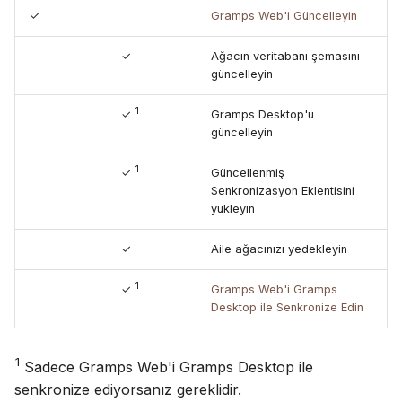
✓
Gramps Web'i Güncelleyin
✓
Ağacın veritabanı şemasını
güncelleyin
1
✓
Gramps Desktop'u
güncelleyin
1
✓
Güncellenmiş
Senkronizasyon Eklentisini
yükleyin
✓
Aile ağacınızı yedekleyin
1
✓
Gramps Web'i Gramps
Desktop ile Senkronize Edin
1
Sadece Gramps Web'i Gramps Desktop ile
senkronize ediyorsanız gereklidir.