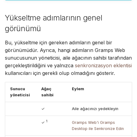
Gramps Desktop'u
ı
Suomi
güncelleyin
Hesap ve tercihler
l
Yükseltme adımlarının genel
Italiano
Güncellenmiş
görünümü
ı
Українська
Senkronizasyon
y
Eklentisini yükleyin
Bu, yükseltme için gereken adımların genel bir
o
görünümüdür. Ayrıca, hangi adımların Gramps Web
sunucusunun yöneticisi, aile ağacının sahibi tarafından
r
gerçekleştirildiğini ve yalnızca
senkronizasyon eklentisi
kullanıcıları için gerekli olup olmadığını gösterir.
Sunucu
Ağaç
Eylem
yöneticisi
sahibi
✓
Aile ağacınızı yedekleyin
1
✓
Gramps Web'i Gramps
Desktop ile Senkronize Edin