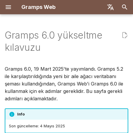
Gramps Web
A
English
r
Deutsch
Gramps 6.0 yükseltme
Özellikler
Docker ile Dağıt
Yükseltme adımlarının
Giriş
Giriş
Genel Bakış
Kayıt
Arama
Medya dosyaları ekle
Genel Bakış
Raporlar
GQL filtreleri
Kullanıcı ayarları
Giriş
Giriş
a
Français
kılavuzu
genel görünümü
m
Español
Let's Encrypt ile Docker
Sahip hesabı oluştur
İlk adımlar
Backend
İlk giriş
Soy ağacı
Fotoğraflarda kişileri
DNA eşleşmeleri
Yer imleri
AI Asistanı
Klavye kısayolları
Geliştirme kurulumu
Geliştirme kurulumu
Sürüm durumu genel
etiketle
a
简体中文
Gramps 6.0, 19 Mart 2025'te yayımlandı. Gramps 5.2
görünümü
DigitalOcean
Veri içe aktar
Ağacınızı keşfedin
Frontend
Zaman Çizelgesi
Kromozom tarayıcısı
Geçmiş
Harici arama
Bildirimler
API spesifikasyonu
Mimari
b
Tiếng Việt
ile karşılaştırıldığında yeni bir aile ağacı veritabanı
Blog kullan
Detaylı adımlar
şeması kullandığından, Gramps Web'i Gramps 6.0 ile
TrueNAS
Veri dışa aktar
Veri düzenle
Harita
Y-DNA
Revizyon geçmişi
Manuel sorgular
Çeviri
a
Türkçe
kullanmak için ek adımlar gereklidir. Bu sayfa gerekli
Görevleri yönet
ş
Русский
Aile ağacınızı yedekleyin
Kullanıcıları yönet
DNA
adımları açıklamaktadır.
l
Etiketler
Português
Ağacın veritabanı
Yönetim ayarları
Araştırma araçları
Info
a
日本語
şemasını güncelleyin
Ağaçta düzenle
Son güncelleme: 4 Mayıs 2025
t
Gramps ile senkronize et
Gelişmiş
Dansk