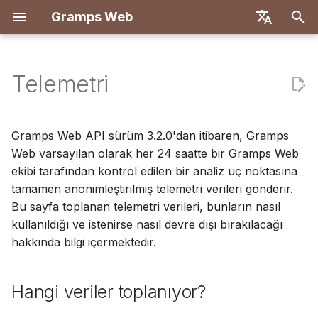
Gramps Web
A
English
r
Deutsch
Telemetri
Özellikler
Docker ile Dağıt
Hangi veriler toplanıyor?
Giriş
Giriş
Genel Bakış
Kayıt
Arama
Medya dosyaları ekle
Genel Bakış
Raporlar
GQL filtreleri
Kullanıcı ayarları
Giriş
Giriş
a
Français
m
Español
Let's Encrypt ile Docker
Veriler neden toplanıyor?
Sahip hesabı oluştur
İlk adımlar
Backend
İlk giriş
Soy ağacı
Fotoğraflarda kişileri
DNA eşleşmeleri
Yer imleri
AI Asistanı
Klavye kısayolları
Geliştirme kurulumu
Geliştirme kurulumu
Gramps Web API sürüm 3.2.0'dan itibaren, Gramps
etiketle
a
Web varsayılan olarak her 24 saatte bir Gramps Web
简体中文
DigitalOcean
Veriler nasıl toplanıyor?
Veri içe aktar
Ağacınızı keşfedin
Frontend
Zaman Çizelgesi
Kromozom tarayıcısı
Geçmiş
Harici arama
Bildirimler
API spesifikasyonu
Mimari
ekibi tarafından kontrol edilen bir analiz uç noktasına
b
Tiếng Việt
Blog kullan
tamamen anonimleştirilmiş telemetri verileri gönderir.
TrueNAS
Verilerle ne yapılacak?
Veri dışa aktar
Veri düzenle
Harita
Y-DNA
Revizyon geçmişi
Manuel sorgular
Çeviri
a
Türkçe
Bu sayfa toplanan telemetri verileri, bunların nasıl
Görevleri yönet
kullanıldığı ve istenirse nasıl devre dışı bırakılacağı
ş
Русский
Telemetri nasıl devre dışı
Kullanıcıları yönet
DNA
hakkında bilgi içermektedir.
l
bırakılır?
Etiketler
Português
Yönetim ayarları
Araştırma araçları
a
日本語
Ağaçta düzenle
Hangi veriler toplanıyor?
t
Gramps ile senkronize et
Gelişmiş
Dansk