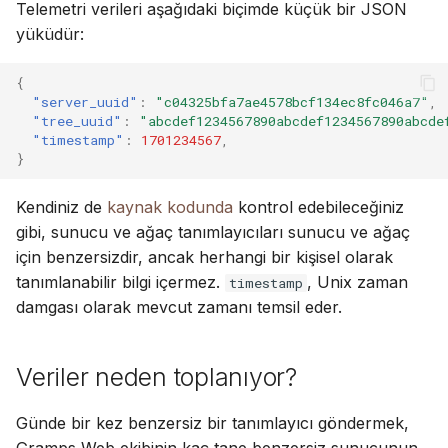
Telemetri verileri aşağıdaki biçimde küçük bir JSON
ı
Suomi
Hesap ve tercihler
yüküdür:
l
Italiano
{
ı
Українська
"server_uuid"
:
"c04325bfa7ae4578bcf134ec8fc046a7"
,
"tree_uuid"
:
"abcdef1234567890abcdef1234567890abcde
y
"timestamp"
:
1701234567
,
}
o
r
Kendiniz de
kaynak kodunda
kontrol edebileceğiniz
gibi, sunucu ve ağaç tanımlayıcıları sunucu ve ağaç
için benzersizdir, ancak herhangi bir kişisel olarak
tanımlanabilir bilgi içermez.
, Unix zaman
timestamp
damgası olarak mevcut zamanı temsil eder.
Veriler neden toplanıyor?
Günde bir kez benzersiz bir tanımlayıcı göndermek,