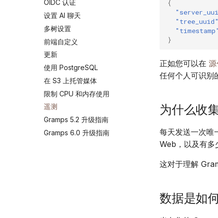
OIDC 认证
{
"server_uu
设置 AI 聊天
"tree_uuid
多树设置
"timestamp
}
前端自定义
更新
正如您可以在
源
使用 PostgreSQL
任何个人可识别
在 S3 上托管媒体
限制 CPU 和内存使用
为什么收
遥测
Gramps 5.2 升级指南
每天发送一次唯一
Gramps 6.0 升级指南
Web，以及有
这对于理解 Gr
数据是如