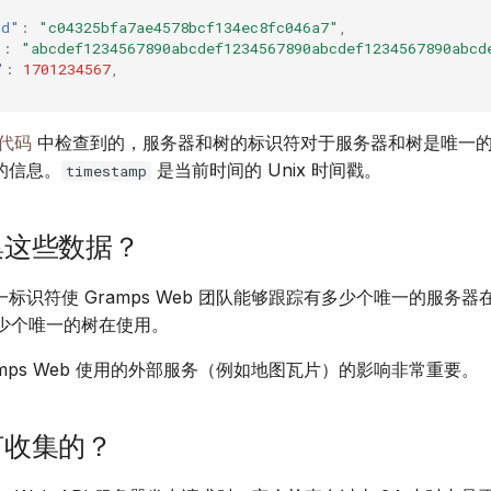
Suomi
id"
:
"c04325bfa7ae4578bcf134ec8fc046a7"
,
"
:
"abcdef1234567890abcdef1234567890abcdef1234567890abcd
Italiano
"
:
1701234567
,
Українська
代码
中检查到的，服务器和树的标识符对于服务器和树是唯一
的信息。
是当前时间的 Unix 时间戳。
timestamp
集这些数据？
标识符使 Gramps Web 团队能够跟踪有多少个唯一的服务器在运
多少个唯一的树在使用。
amps Web 使用的外部服务（例如地图瓦片）的影响非常重要。
何收集的？