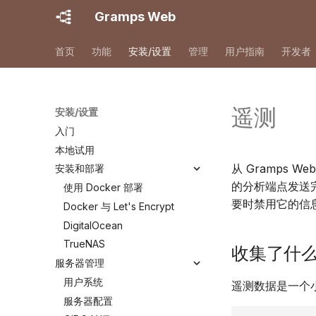
Gramps Web
首页
功能
安装/设置
管理
用户指南
开发者
遥测
安装/设置
入门
本地试用
从 Gramps We
安装和部署
的分析端点发送
使用 Docker 部署
要时禁用它的信
Docker 与 Let's Encrypt
DigitalOcean
TrueNAS
收集了什
服务器管理
用户系统
遥测数据是一个小
服务器配置