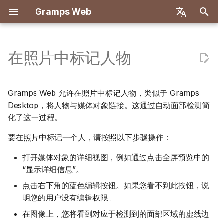
Gramps Web
正
English
在
Deutsch
在照片中标记人物
功能
入门
介绍
注册
搜索
概述
报告
GQL 过滤器
用户设置
概述
使用 Docker 部署
用户系统
介绍
介绍
初
Français
始
Español
本地试用
创建所有者账户
首次登录
家谱树
DNA 匹配
书签
AI 助手
键盘快捷键
后端
Docker 与 Let's Encrypt
服务器配置
开发环境设置
开发环境设置
Gramps Web 允许在照片中标记人物，类似于 Gramps
化
Desktop，将人物与媒体对象链接。这通过自动面部检测简
简体中文
安装和部署
导入数据
时间线
染色体浏览器
历史记录
外部搜索
通知
前端
DigitalOcean
OIDC 认证
API 规范
架构
化了这一过程。
搜
Tiếng Việt
要在照片中标记一个人，请按照以下步骤操作：
服务器管理
导出数据
地图
Y-DNA
修订历史
TrueNAS
设置 AI 聊天
手动查询
翻译
索
Türkçe
引
打开媒体对象的详细视图，例如通过点击全屏预览中的
Русский
管理用户
多树设置
“显示详细信息”。
擎
Português
管理设置
点击右下角的蓝色编辑按钮。如果您看不到此按钮，说
前端自定义
日本語
明您的用户没有编辑权限。
与 Gramps 同步
更新
Dansk
在图像上，您将看到对应于检测到的面部区域的虚线边