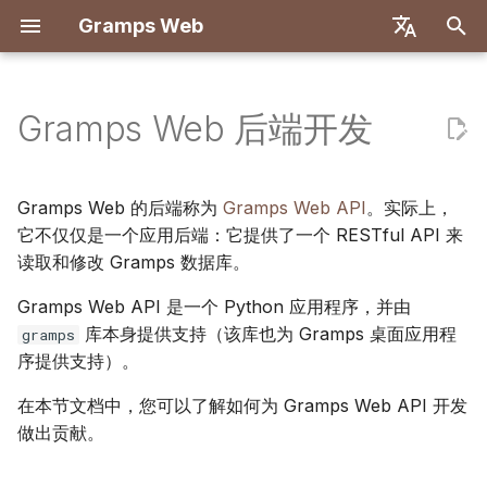
Gramps Web
正
English
在
Deutsch
Gramps Web 后端开发
功能
入门
介绍
介绍
介绍
使用 Docker 部署
用户系统
注册
搜索
添加媒体文件
概述
报告
GQL 过滤器
用户设置
初
Français
始
Español
本地试用
创建所有者账户
第一步
开发环境设置
Docker 与 Let's Encrypt
服务器配置
首次登录
家谱树
在照片中标记人物
DNA 匹配
书签
AI 助手
键盘快捷键
Gramps Web 的后端称为
Gramps Web API
。实际上，
化
它不仅仅是一个应用后端：它提供了一个 RESTful API 来
简体中文
安装和部署
导入数据
浏览您的家谱
架构
DigitalOcean
OIDC 认证
时间线
使用博客
染色体浏览器
历史记录
外部搜索
通知
读取和修改 Gramps 数据库。
搜
Tiếng Việt
Gramps Web API 是一个 Python 应用程序，并由
服务器管理
导出数据
编辑数据
翻译
TrueNAS
设置 AI 聊天
地图
管理任务
Y-DNA
修订历史
索
Türkçe
库本身提供支持（该库也为 Gramps 桌面应用程
gramps
引
Русский
管理用户
DNA
序提供支持）。
多树设置
标签
擎
Português
在本节文档中，您可以了解如何为 Gramps Web API 开发
管理设置
研究工具
前端自定义
在家谱中编辑
日本語
做出贡献。
与 Gramps 同步
高级
更新
Dansk