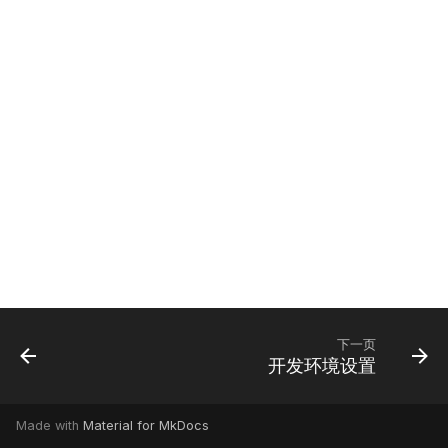
Suomi
账户与偏好设置
使用 PostgreSQL
Italiano
在 S3 上托管媒体
Українська
限制 CPU 和内存使用
遥测
Gramps 5.2 升级指南
Gramps 6.0 升级指南
下一页
开发环境设置
Made with
Material for MkDocs