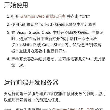
开始使用
Suomi
账户与偏好设置
使用 PostgreSQL
Italiano
打开
Gramps Web 前端代码库
并点击“fork”
在 S3 上托管媒体
Українська
使用 Git 将您的 forked 代码库克隆到本地计算机
限制 CPU 和内存使用
在 Visual Studio Code 中打开克隆的代码库。当提示
时，选择“在容器中重新打开”或手动打开命令面板
遥测
(Ctrl+Shift+P 或 Cmd+Shift+P)，然后选择“开发容
器：重建并在容器中重新打开”。
Gramps 5.2 升级指南
等待开发容器构建并启动。这可能需要几分钟，尤其是
第一次。
Gramps 6.0 升级指南
运行前端开发服务器
要运行前端开发服务器并在浏览器中预览更改的影响，您可
以使用开发容器中的预定义任务。
为此，您首先需要启动一个
Gramps Web API 后端
的实