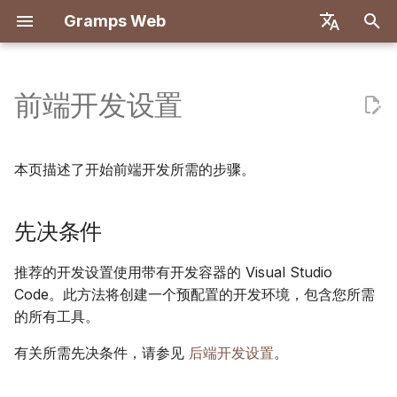
Gramps Web
正
English
在
Deutsch
前端开发设置
功能
入门
介绍
介绍
介绍
先决条件
使用 Docker 部署
用户系统
注册
搜索
添加媒体文件
概述
报告
GQL 过滤器
用户设置
初
Français
始
Español
本地试用
创建所有者账户
第一步
开发环境设置
开始使用
Docker 与 Let's Encrypt
服务器配置
首次登录
家谱树
在照片中标记人物
DNA 匹配
书签
AI 助手
键盘快捷键
本页描述了开始前端开发所需的步骤。
化
简体中文
安装和部署
导入数据
浏览您的家谱
API 规范
运行前端开发服务器
DigitalOcean
OIDC 认证
时间线
使用博客
染色体浏览器
历史记录
外部搜索
通知
搜
Tiếng Việt
先决条件
服务器管理
导出数据
编辑数据
手动查询
TrueNAS
设置 AI 聊天
地图
管理任务
Y-DNA
修订历史
索
Türkçe
推荐的开发设置使用带有开发容器的 Visual Studio
引
Русский
管理用户
DNA
Code。此方法将创建一个预配置的开发环境，包含您所需
多树设置
标签
擎
的所有工具。
Português
管理设置
研究工具
前端自定义
在家谱中编辑
日本語
有关所需先决条件，请参见
后端开发设置
。
与 Gramps 同步
高级
更新
Dansk