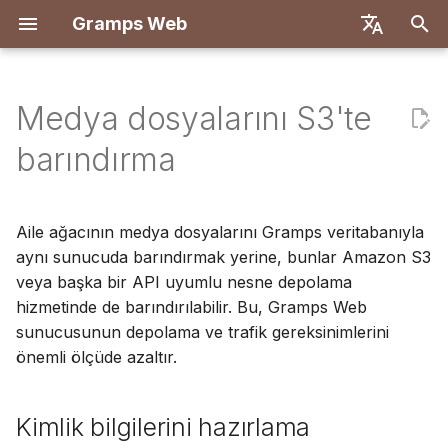
Gramps Web
A
English
r
Deutsch
Medya dosyalarını S3'te
Özellikler
Docker ile Dağıt
Kimlik bilgilerini hazırlama
Giriş
Giriş
Genel Bakış
Kayıt
Arama
Medya dosyaları ekle
Genel Bakış
Raporlar
GQL filtreleri
Kullanıcı ayarları
Giriş
Giriş
a
Français
barındırma
m
Español
Let's Encrypt ile Docker
Medya dosyalarını yükleme
Sahip hesabı oluştur
İlk adımlar
Backend
İlk giriş
Soy ağacı
Fotoğraflarda kişileri
DNA eşleşmeleri
Yer imleri
AI Asistanı
Klavye kısayolları
Geliştirme kurulumu
Geliştirme kurulumu
etiketle
a
简体中文
Aile ağacının medya dosyalarını Gramps veritabanıyla
DigitalOcean
Gramps Web'i yapılandırma
Veri içe aktar
Ağacınızı keşfedin
Frontend
Zaman Çizelgesi
Kromozom tarayıcısı
Geçmiş
Harici arama
Bildirimler
API spesifikasyonu
Mimari
b
Tiếng Việt
aynı sunucuda barındırmak yerine, bunlar Amazon S3
Blog kullan
veya başka bir API uyumlu nesne depolama
TrueNAS
Medya dosyalarını
Veri dışa aktar
Veri düzenle
Harita
Y-DNA
Revizyon geçmişi
Manuel sorgular
Çeviri
a
Türkçe
senkronize etme
hizmetinde de barındırılabilir. Bu, Gramps Web
Görevleri yönet
ş
Русский
Kullanıcıları yönet
DNA
sunucusunun depolama ve trafik gereksinimlerini
l
Etiketler
önemli ölçüde azaltır.
Português
Yönetim ayarları
Araştırma araçları
a
日本語
Ağaçta düzenle
Kimlik bilgilerini hazırlama
t
Gramps ile senkronize et
Gelişmiş
Dansk