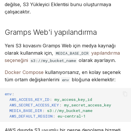
değilse, S3 Yükleyici Eklentisi bunu oluşturmaya
çalışacaktır.
Gramps Web'i yapılandırma
Yeni S3 kovasını Gramps Web için medya kaynağı
olarak kullanmak için,
yapılandırma
MEDIA_BASE_DIR
seçeneğini
olarak ayarlayın.
s3://my_bucket_name
Docker Compose
kullanıyorsanız, en kolay seçenek
tüm ortam değişkenlerini
bloğuna eklemektir:
env
env
:
AWS_ACCESS_KEY_ID
:
my_access_key_id
AWS_SECRET_ACCESS_KEY
:
my_secret_access_key
MEDIA_BASE_DIR
:
s3://my_bucket_name
AWS_DEFAULT_REGION
:
eu-central-1
AWS dışında S3 uyumlu bir nesne depolama hizmeti