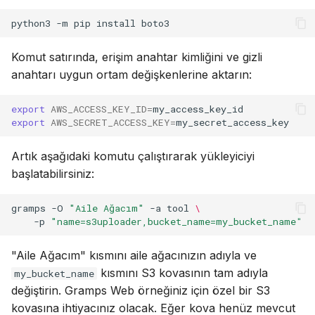
python3
-m
pip
install
Komut satırında, erişim anahtar kimliğini ve gizli
anahtarı uygun ortam değişkenlerine aktarın:
export
AWS_ACCESS_KEY_ID
=
export
AWS_SECRET_ACCESS_KEY
=
Artık aşağıdaki komutu çalıştırarak yükleyiciyi
başlatabilirsiniz:
gramps
-O
"Aile Ağacım"
-a
tool
\
-p
"name=s3uploader,bucket_name=my_bucket_name"
"Aile Ağacım" kısmını aile ağacınızın adıyla ve
kısmını S3 kovasının tam adıyla
my_bucket_name
değiştirin. Gramps Web örneğiniz için özel bir S3
kovasına ihtiyacınız olacak. Eğer kova henüz mevcut