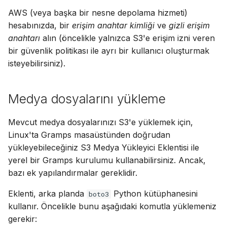
ı
Suomi
AWS (veya başka bir nesne depolama hizmeti)
Hesap ve tercihler
hesabınızda, bir
erişim anahtar kimliği
ve
gizli erişim
l
Italiano
anahtarı
alın (öncelikle yalnızca S3'e erişim izni veren
ı
Українська
bir güvenlik politikası ile ayrı bir kullanıcı oluşturmak
y
isteyebilirsiniz).
o
Medya dosyalarını yükleme
r
Mevcut medya dosyalarınızı S3'e yüklemek için,
Linux'ta Gramps masaüstünden doğrudan
yükleyebileceğiniz S3 Medya Yükleyici Eklentisi ile
yerel bir Gramps kurulumu kullanabilirsiniz. Ancak,
bazı ek yapılandırmalar gereklidir.
Eklenti, arka planda
Python kütüphanesini
boto3
kullanır. Öncelikle bunu aşağıdaki komutla yüklemeniz
gerekir: