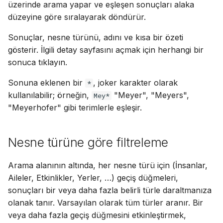
üzerinde arama yapar ve eşleşen sonuçları alaka
ı
Suomi
PostgreSQL kullanımı
düzeyine göre sıralayarak döndürür.
l
Italiano
Sonuçlar, nesne türünü, adını ve kısa bir özeti
S3'te medya barındırma
ı
Українська
gösterir. İlgili detay sayfasını açmak için herhangi bir
y
sonuca tıklayın.
CPU ve bellek kullanımın
sınırla
o
Sonuna eklenen bir
, joker karakter olarak
*
kullanılabilir; örneğin,
"Meyer", "Meyers",
Mey*
r
Telemetri
"Meyerhofer" gibi terimlerle eşleşir.
Gramps 5.2 yükseltme
kılavuzu
Nesne türüne göre filtreleme
Gramps 6.0 yükseltme
Arama alanının altında, her nesne türü için (İnsanlar,
kılavuzu
Aileler, Etkinlikler, Yerler, …) geçiş düğmeleri,
sonuçları bir veya daha fazla belirli türle daraltmanıza
olanak tanır. Varsayılan olarak tüm türler aranır. Bir
veya daha fazla geçiş düğmesini etkinleştirmek,