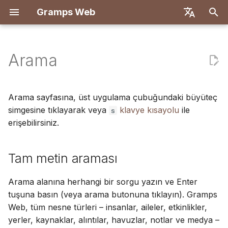
Gramps Web
A
English
r
Deutsch
Arama
Özellikler
Başlangıç
Giriş
Kayıt
Tam metin araması
Medya dosyaları ekle
Genel Bakış
Raporlar
GQL filtreleri
Kullanıcı ayarları
Genel Bakış
Docker ile Dağıt
Kullanıcı sistemi
Giriş
Giriş
a
Français
m
Español
Yerel olarak deneyin
Sahip hesabı oluştur
İlk giriş
Nesne türüne göre
Fotoğraflarda kişileri
DNA eşleşmeleri
Yer imleri
AI Asistanı
Klavye kısayolları
Backend
Let's Encrypt ile Docker
Sunucu yapılandırması
Geliştirme kurulumu
Geliştirme kurulumu
Arama sayfasına, üst uygulama çubuğundaki büyüteç
filtreleme
etiketle
a
simgesine tıklayarak veya
klavye kısayolu
简体中文
ile
s
Kurulum ve Dağıtım
Veri içe aktar
Kromozom tarayıcısı
Geçmiş
Harici arama
Bildirimler
Frontend
DigitalOcean
OIDC kimlik doğrulaması
API spesifikasyonu
Mimari
erişebilirsiniz.
b
Tiếng Việt
Anlamsal arama
Blog kullan
Sunucu Yönetimi
Veri dışa aktar
Y-DNA
Revizyon geçmişi
TrueNAS
AI sohbetini kurma
Manuel sorgular
Çeviri
a
Türkçe
Tam metin araması
Görevleri yönet
ş
Русский
Kullanıcıları yönet
Çok ağaç kurulumu
l
Etiketler
Arama alanına herhangi bir sorgu yazın ve Enter
Português
Yönetim ayarları
Arayüz özelleştirme
tuşuna basın (veya arama butonuna tıklayın). Gramps
a
日本語
Ağaçta düzenle
Web, tüm nesne türleri – insanlar, aileler, etkinlikler,
t
Gramps ile senkronize et
Güncelleme
yerler, kaynaklar, alıntılar, havuzlar, notlar ve medya –
Dansk