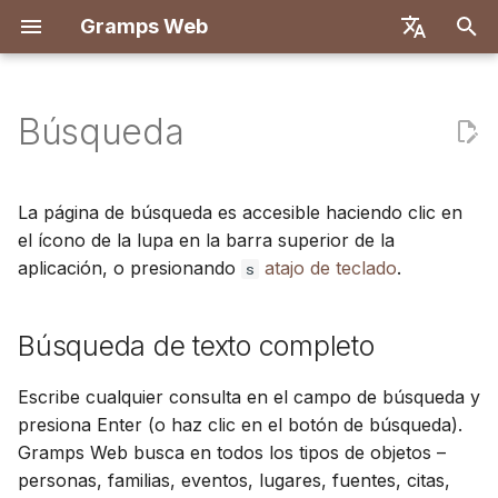
Gramps Web
I
English
n
Deutsch
Búsqueda
Características
Primeros pasos
Introducción
Registro
Búsqueda de texto
Agregar archivos
Descripción general
Informes
Filtros GQL
Configuración de usuario
Descripción general
Implementar con Docke
Sistema de usuarios
Introducción
Introducción
i
Français
completo
multimedia
c
Español
Probar localmente
Crear cuenta de
Primer inicio de sesión
Coincidencias de ADN
Marcadores
Asistente de IA
Atajos de teclado
Backend
Docker con Let's Encryp
Configuración del servid
Configuración de
Configuración de
La página de búsqueda es accesible haciendo clic en
propietario
Filtrado por tipo de objeto
Etiquetar personas en
desarrollo
desarrollo
i
el ícono de la lupa en la barra superior de la
简体中文
fotos
Instalación e
Navegador de
Historial
Búsqueda externa
Notificaciones
Frontend
DigitalOcean
Autenticación OIDC
aplicación, o presionando
atajo de teclado
.
s
a
Tiếng Việt
Implementación
Importar datos
Búsqueda semántica
cromosomas
Especificación de API
Arquitectura
Usar el blog
Historial de revisiones
TrueNAS
Configurar chat de IA
l
Türkçe
Búsqueda de texto completo
Administración del
Exportar datos
ADN-Y
Consultas manuales
Traducción
i
Русский
servidor
Gestionar tareas
Configuración multi-árbo
z
Gestionar usuarios
Escribe cualquier consulta en el campo de búsqueda y
Português
Etiquetas
Personalización del
presiona Enter (o haz clic en el botón de búsqueda).
a
日本語
Configuración de
frontend
Gramps Web busca en todos los tipos de objetos –
n
administración
Editar en el árbol
personas, familias, eventos, lugares, fuentes, citas,
Dansk