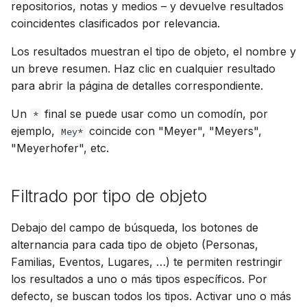
Actualización
repositorios, notas y medios – y devuelve resultados
d
Suomi
Sincronizar con Gramps
coincidentes clasificados por relevancia.
o
Uso de PostgreSQL
Italiano
Los resultados muestran el tipo de objeto, el nombre y
b
Українська
un breve resumen. Haz clic en cualquier resultado
Alojar medios en S3
ú
para abrir la página de detalles correspondiente.
Limitar uso de CPU y
s
Un
final se puede usar como un comodín, por
*
memoria
ejemplo,
coincide con "Meyer", "Meyers",
Mey*
q
"Meyerhofer", etc.
Telemetría
u
e
Guía de actualización
Filtrado por tipo de objeto
Gramps 5.2
d
Debajo del campo de búsqueda, los botones de
a
Guía de actualización
alternancia para cada tipo de objeto (Personas,
Gramps 6.0
Familias, Eventos, Lugares, …) te permiten restringir
los resultados a uno o más tipos específicos. Por
defecto, se buscan todos los tipos. Activar uno o más