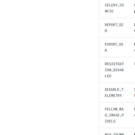
CELERY_CO
NFIG
REPORT_DI
R
EXPORT_DI
R
REGISTRAT
ION_DISAB
LED
DISABLE_T
ELEMETRY
PILLOW_MA
X_IMAGE_P
IXELS
MAX_THUMB