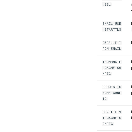
_SSL
EMAIL_USE
_STARTTLS
DEFAULT_F
ROM_EMAIL
THUMBNAIL
_CACHE_CO
NFIG
REQUEST_C
ACHE_CONF
IG
PERSISTEN
T_CACHE_C
ONFIG