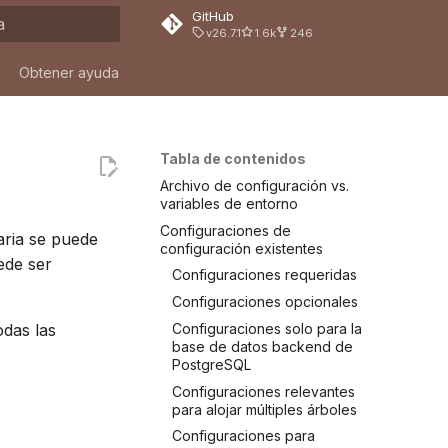
GitHub
v26.7.1
1.6k
246
ndo búsqueda
Obtener ayuda
Tabla de contenidos
Archivo de configuración vs.
variables de entorno
Configuraciones de
aria se puede
configuración existentes
ede ser
Configuraciones requeridas
Configuraciones opcionales
Configuraciones solo para la
odas las
base de datos backend de
PostgreSQL
Configuraciones relevantes
para alojar múltiples árboles
Configuraciones para