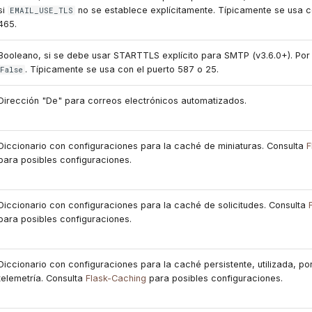
si
no se establece explícitamente. Típicamente se usa c
EMAIL_USE_TLS
465.
Booleano, si se debe usar STARTTLS explícito para SMTP (v3.6.0+). Por
. Típicamente se usa con el puerto 587 o 25.
False
Dirección "De" para correos electrónicos automatizados.
Diccionario con configuraciones para la caché de miniaturas. Consulta
F
para posibles configuraciones.
Diccionario con configuraciones para la caché de solicitudes. Consulta
para posibles configuraciones.
Diccionario con configuraciones para la caché persistente, utilizada, po
telemetría. Consulta
Flask-Caching
para posibles configuraciones.