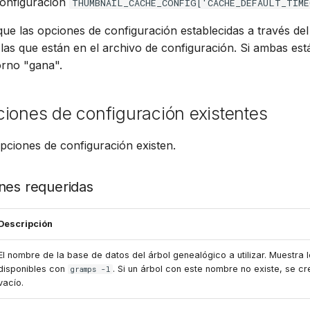
configuración
THUMBNAIL_CACHE_CONFIG['CACHE_DEFAULT_TIM
ue las opciones de configuración establecidas a través del
 las que están en el archivo de configuración. Si ambas est
orno "gana".
iones de configuración existentes
opciones de configuración existen.
nes requeridas
Descripción
El nombre de la base de datos del árbol genealógico a utilizar. Muestra 
disponibles con
. Si un árbol con este nombre no existe, se c
gramps -l
vacío.