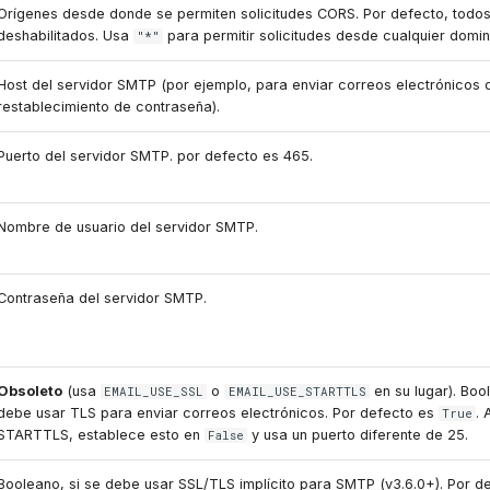
Orígenes desde donde se permiten solicitudes CORS. Por defecto, todos
deshabilitados. Usa
para permitir solicitudes desde cualquier domin
"*"
Host del servidor SMTP (por ejemplo, para enviar correos electrónicos 
restablecimiento de contraseña).
Puerto del servidor SMTP. por defecto es 465.
Nombre de usuario del servidor SMTP.
Contraseña del servidor SMTP.
Obsoleto
(usa
o
en su lugar). Boo
EMAIL_USE_SSL
EMAIL_USE_STARTTLS
debe usar TLS para enviar correos electrónicos. Por defecto es
. 
True
STARTTLS, establece esto en
y usa un puerto diferente de 25.
False
Booleano, si se debe usar SSL/TLS implícito para SMTP (v3.6.0+). Por 