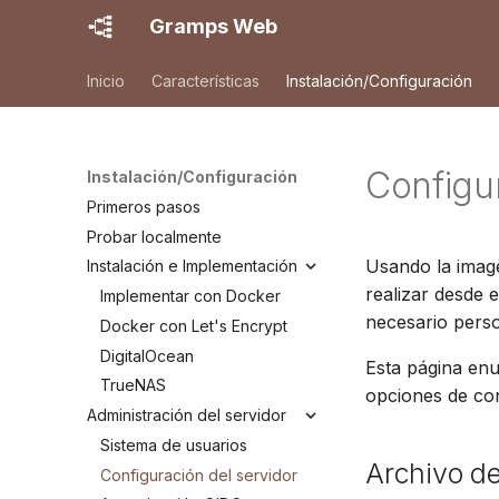
Gramps Web
Inicio
Características
Instalación/Configuración
Configu
Instalación/Configuración
Primeros pasos
Probar localmente
Usando la imag
Instalación e Implementación
realizar desde 
Implementar con Docker
necesario perso
Docker con Let's Encrypt
DigitalOcean
Esta página enu
TrueNAS
opciones de con
Administración del servidor
Sistema de usuarios
Archivo de
Configuración del servidor