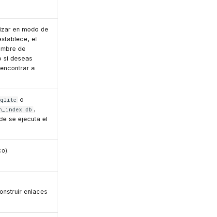
lizar en modo de
establece, el
nombre de
o si deseas
 encontrar a
o
sqlite
,
h_index.db
nde se ejecuta el
o).
onstruir enlaces