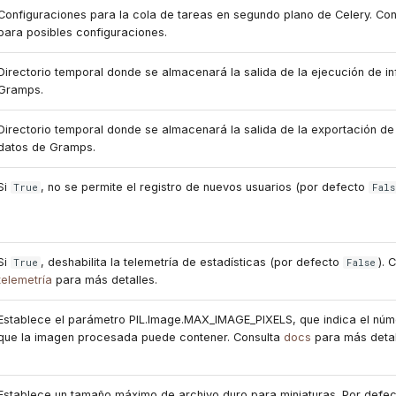
Configuraciones para la cola de tareas en segundo plano de Celery. Co
para posibles configuraciones.
Directorio temporal donde se almacenará la salida de la ejecución de i
Gramps.
Directorio temporal donde se almacenará la salida de la exportación de
datos de Gramps.
Si
, no se permite el registro de nuevos usuarios (por defecto
True
Fals
Si
, deshabilita la telemetría de estadísticas (por defecto
). 
True
False
telemetría
para más detalles.
Establece el parámetro PIL.Image.MAX_IMAGE_PIXELS, que indica el núm
que la imagen procesada puede contener. Consulta
docs
para más detal
Establece un tamaño máximo de archivo duro para miniaturas. Por defe