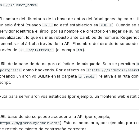
s3://<bucket_name>
El nombre del directorio de la base de datos del árbol genealógico a uti
un solo árbol (cuando
no está establecido en
). Cuando se 
TREE
MULTI
servidor identifica el árbol por su nombre de directorio en lugar de su 
visualización, lo que es más robusto ante cambios de nombre. Requerid
renombrar el árbol a través de la API. El nombre del directorio se puede
través de
(el campo
).
GET /api/trees/-
id
URL de la base de datos para el índice de búsqueda. Solo se permiten
como backends. Por defecto es
postgresql
sqlite:///indexdir/searc
creando un archivo SQLite en la carpeta
relativa a la ruta do
indexdir
script.
Ruta para servir archivos estáticos (por ejemplo, un frontend web estátic
URL base donde se puede acceder a la API (por ejemplo,
). Esto es necesario, por ejemplo, para c
https://mygramps.mydomain.com/
de restablecimiento de contraseña correctos.