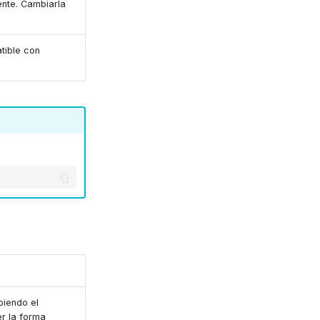
ente. Cambiarla
tible con
biendo el
er la forma