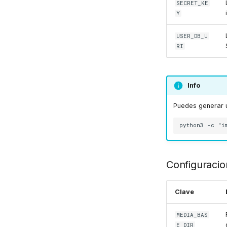
SECRET_KE
Y
USER_DB_U
RI
Info
Puedes generar u
Configuracio
Clave
MEDIA_BAS
E_DIR