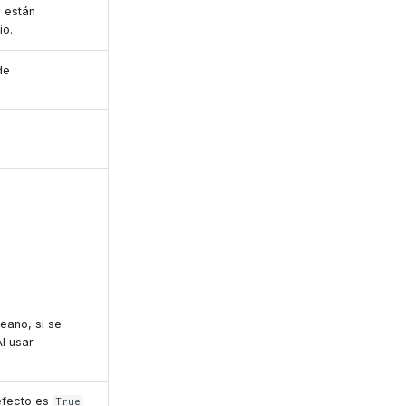
 están
io.
de
leano, si se
Al usar
defecto es
True