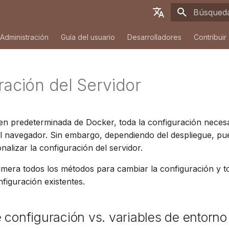
Inicializa
English
Administración
Guía del usuario
Desarrolladores
Contribuir
Deutsch
Français
ración del Servidor
Español
简体中文
en predeterminada de Docker, toda la configuración neces
Tiếng Việt
el navegador. Sin embargo, dependiendo del despliegue, pu
Türkçe
nalizar la configuración del servidor.
Русский
mera todos los métodos para cambiar la configuración y t
figuración existentes.
Português
日本語
 configuración vs. variables de entorno
Dansk