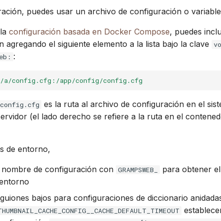
Suomi
ración, puedes usar un archivo de configuración o variable
Italiano
 la
configuración basada en Docker Compose
, puedes incl
n agregando el siguiente elemento a la lista bajo la clave
v
Українська
:
eb:
a/a/config.cfg:/app/config/config.cfg
es la ruta al archivo de configuración en el sis
config.cfg
servidor (el lado derecho se refiere a la ruta en el contene
es de entorno,
a nombre de configuración con
para obtener el
GRAMPSWEB_
 entorno
guiones bajos para configuraciones de diccionario anidada
establecer
THUMBNAIL_CACHE_CONFIG__CACHE_DEFAULT_TIMEOUT