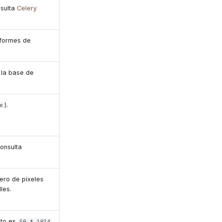
nsulta
Celery
nformes de
 la base de
).
e
Consulta
ero de píxeles
les.
cto es
50 * 1024