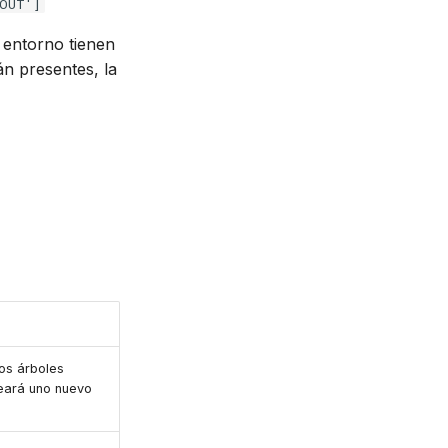
EOUT']
 entorno tienen
án presentes, la
los árboles
reará uno nuevo