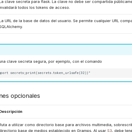
La clave secreta para flask. La clave no debe ser compartida públicam
invalidará todos los tokens de acceso.
La URL de la base de datos del usuario. Se permite cualquier URL compa
SQLAlchemy.
na clave secreta segura, por ejemplo, con el comando
nes opcionales
Descripción
Ruta a utilizar como directorio base para archivos multimedia, sobrescri
directorio base de medios establecido en Gramps. Al usar
S3
, debe ten