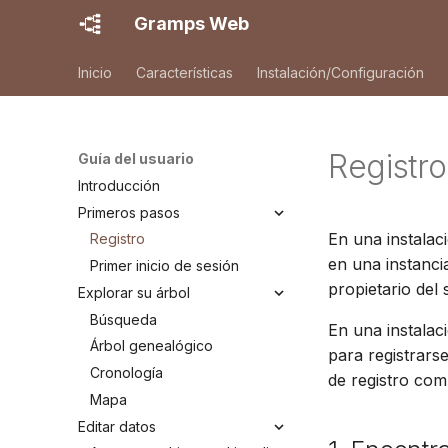
Gramps Web
Inicio
Características
Instalación/Configuración
Registro
Guía del usuario
Introducción
Primeros pasos
En una instalac
Registro
en una instanc
Primer inicio de sesión
propietario del 
Explorar su árbol
Búsqueda
En una instalac
Árbol genealógico
para registrarse
Cronología
de registro comp
Mapa
Editar datos