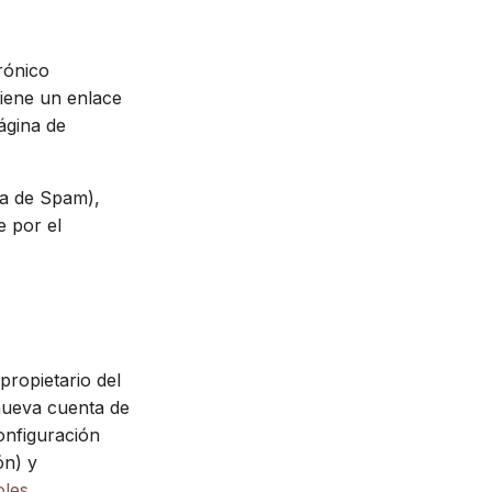
rónico
tiene un enlace
ágina de
ta de Spam),
e por el
propietario del
 nueva cuenta de
onfiguración
ón) y
oles
.