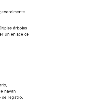
, generalmente
ltiples árboles
er un enlace de
rio,
se hayan
 de registro.