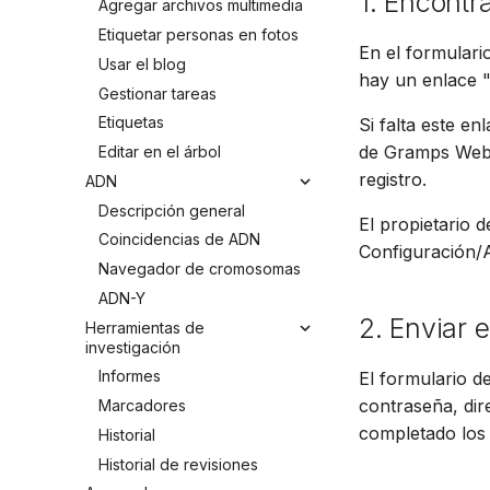
1. Encontra
Agregar archivos multimedia
Etiquetar personas en fotos
En el formulari
Usar el blog
hay un enlace "
Gestionar tareas
Etiquetas
Si falta este e
de Gramps Web. 
Editar en el árbol
registro.
ADN
Descripción general
El propietario 
Coincidencias de ADN
Configuración/A
Navegador de cromosomas
ADN-Y
2. Enviar e
Herramientas de
investigación
Informes
El formulario d
contraseña, di
Marcadores
completado los 
Historial
Historial de revisiones