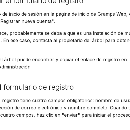
r el formulario de registro
Suomi
o de inicio de sesión en la página de inicio de Gramps Web
Italiano
Registrar nueva cuenta".
Українська
nlace, probablemente se deba a que es una instalación de mú
En ese caso, contacta al propietario del árbol para obten
del árbol puede encontrar y copiar el enlace de registro en
dministración.
l formulario de registro
e registro tiene cuatro campos obligatorios: nombre de usua
rección de correo electrónico y nombre completo. Cuando 
cuatro campos, haz clic en "enviar" para iniciar el proceso