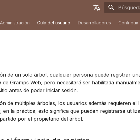
Inicializa
English
Administración
Guía del usuario
Desarrolladores
Contribuir
Deutsch
Français
Español
简体中文
ión de un solo árbol, cualquier persona puede registrar u
Tiếng Việt
ia de Gramps Web, pero necesitará ser habilitada manualm
Türkçe
sitio antes de poder iniciar sesión.
Русский
ión de múltiples árboles, los usuarios además requieren el I
; en la práctica, esto significa que pueden registrarse utili
Português
artido por el propietario del árbol.
日本語
Dansk