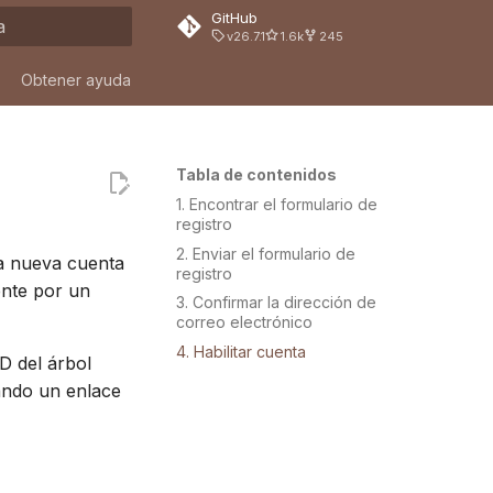
GitHub
v26.7.1
1.6k
245
ndo búsqueda
Obtener ayuda
Tabla de contenidos
1. Encontrar el formulario de
registro
2. Enviar el formulario de
na nueva cuenta
registro
ente por un
3. Confirmar la dirección de
correo electrónico
4. Habilitar cuenta
D del árbol
zando un enlace