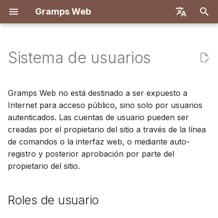
Gramps Web
I
English
n
Deutsch
Sistema de usuarios
Características
Implementar con Docker
Roles de usuario
Introducción
Introducción
Descripción general
Registro
Búsqueda
Agregar archivos
Descripción general
Informes
Filtros GQL
Configuración de usuari
Introducción
Introducción
i
Français
multimedia
c
Español
Docker con Let's Encrypt
Configurando quién puede
Crear cuenta de
Primeros pasos
Backend
Primer inicio de sesión
Árbol genealógico
Coincidencias de ADN
Marcadores
Asistente de IA
Atajos de teclado
Configuración de
Configuración de
Gramps Web no está destinado a ser expuesto a
usar el chat de IA
propietario
Etiquetar personas en
desarrollo
desarrollo
i
Internet para acceso público, sino solo por usuarios
简体中文
fotos
DigitalOcean
Explorar su árbol
Frontend
Cronología
Navegador de
Historial
Búsqueda externa
Notificaciones
autenticados. Las cuentas de usuario pueden ser
a
Tiếng Việt
Gestión de usuarios
Importar datos
cromosomas
Especificación de API
Arquitectura
creadas por el propietario del sitio a través de la línea
Usar el blog
TrueNAS
Editar datos
Mapa
Historial de revisiones
l
Türkçe
de comandos o la interfaz web, o mediante auto-
Exportar datos
Gestión de usuarios en la
ADN-Y
Consultas manuales
Traducción
registro y posterior aprobación por parte del
i
Русский
línea de comandos
Gestionar tareas
ADN
propietario del sitio.
z
Gestionar usuarios
Português
Aprobando usuarios
Etiquetas
Herramientas de
a
日本語
auto-registrados
Configuración de
investigación
Roles de usuario
n
administración
Editar en el árbol
Dansk