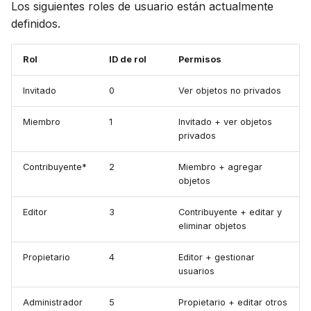
Avanzado
Los siguientes roles de usuario están actualmente
d
Suomi
Sincronizar con Gramps
definidos.
o
Cuenta y preferencias
Italiano
b
Rol
ID de rol
Permisos
Українська
ú
Invitado
0
Ver objetos no privados
s
Miembro
1
Invitado + ver objetos
q
privados
u
Contribuyente*
2
Miembro + agregar
objetos
e
d
Editor
3
Contribuyente + editar y
eliminar objetos
a
Propietario
4
Editor + gestionar
usuarios
Administrador
5
Propietario + editar otros