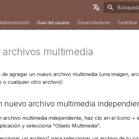
Inicializa
English
Administración
Guía del usuario
Desarrolladores
Contribuir
Deutsch
Français
 archivos multimedia
Español
简体中文
 de agregar un nuevo archivo multimedia (una imagen, arc
Tiếng Việt
o o cualquier otro archivo):
Türkçe
Русский
n nuevo archivo multimedia independie
Português
 archivo multimedia independiente, haz clic en el ícono + 
日本語
aplicación y selecciona "Objeto Multimedia".
Dansk
leccionar un archivo" para seleccionar un archivo de tu c