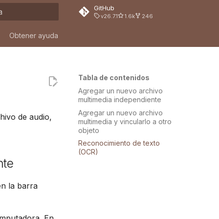
GitHub
v26.7.1
1.6k
246
ndo búsqueda
Obtener ayuda
Tabla de contenidos
Agregar un nuevo archivo
multimedia independiente
Agregar un nuevo archivo
hivo de audio,
multimedia y vincularlo a otro
objeto
Reconocimiento de texto
(OCR)
nte
en la barra
omputadora. En