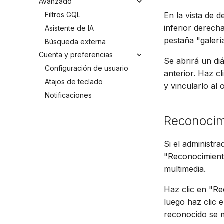
Avanzado
Filtros GQL
En la vista de d
inferior derecha
Asistente de IA
pestaña "galería
Búsqueda externa
Cuenta y preferencias
Se abrirá un di
Configuración de usuario
anterior. Haz c
Atajos de teclado
y vincularlo al 
Notificaciones
Reconocim
Si el administr
"Reconocimiento
multimedia.
Haz clic en "Re
luego haz clic 
reconocido se m