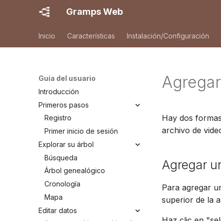
Gramps Web
Inicio
Características
Instalación/Configuración
Agregar
Guía del usuario
Introducción
Primeros pasos
Hay dos formas
Registro
archivo de vide
Primer inicio de sesión
Explorar su árbol
Búsqueda
Agregar u
Árbol genealógico
Cronología
Para agregar un
Mapa
superior de la 
Editar datos
Haz clic en "se