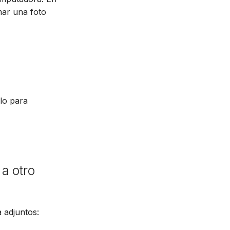
omar una foto
olo para
a otro
 adjuntos: