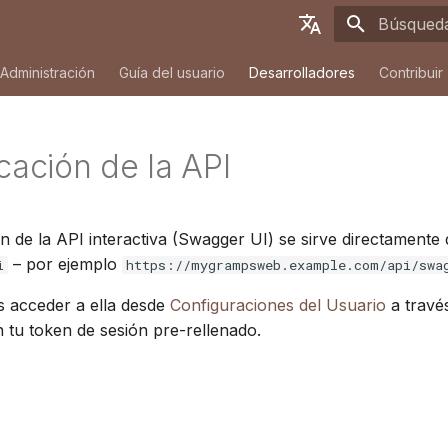
Inicializa
English
Administración
Guía del usuario
Desarrolladores
Contribuir
Deutsch
Français
cación de la API
Español
简体中文
ón de la API interactiva (Swagger UI) se sirve directament
Tiếng Việt
– por ejemplo
i
https://mygrampsweb.example.com/api/swa
Türkçe
 acceder a ella desde
Configuraciones del Usuario
a travé
Русский
tu token de sesión pre-rellenado.
Português
日本語
Dansk