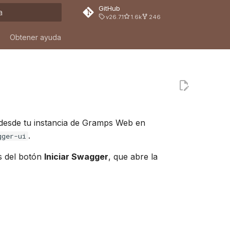
GitHub
v26.7.1
1.6k
246
ndo búsqueda
Obtener ayuda
e desde tu instancia de Gramps Web en
.
gger-ui
s del botón
Iniciar Swagger
, que abre la