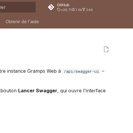
GitHub
v26.7.1
1.6k
246
on de la recherche
Obtenir de l'aide
votre instance Gramps Web à
–
/api/swagger-ui
e bouton
Lancer Swagger
, qui ouvre l'interface