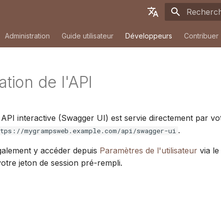
Initialisati
English
Administration
Guide utilisateur
Développeurs
Contribuer
Deutsch
Français
ation de l'API
Español
简体中文
n API interactive (Swagger UI) est servie directement par 
Tiếng Việt
.
ttps://mygrampsweb.example.com/api/swagger-ui
Türkçe
alement y accéder depuis
Paramètres de l'utilisateur
via l
Русский
tre jeton de session pré-rempli.
Português
日本語
Dansk