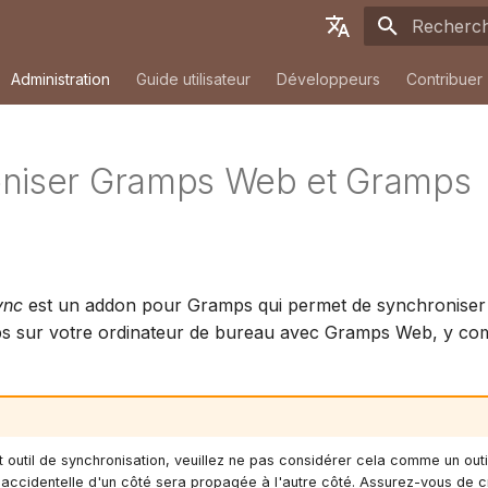
Initialisati
English
Administration
Guide utilisateur
Développeurs
Contribuer
Deutsch
Français
niser Gramps Web et Gramps
Español
p
简体中文
Tiếng Việt
ync
est un addon pour Gramps qui permet de synchroniser
Türkçe
 sur votre ordinateur de bureau avec Gramps Web, y compr
Русский
Português
日本語
outil de synchronisation, veuillez ne pas considérer cela comme un out
Dansk
accidentelle d'un côté sera propagée à l'autre côté. Assurez-vous de c