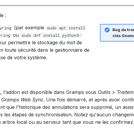
e :
(par exemple
yring
sudo apt install
Bug du tro
ou
yring
sudo dnf install python3-
clés Gnom
our permettre le stockage du mot de
n toute sécurité dans le gestionnaire de
se de votre système.
lé, l'addon est disponible dans Gramps sous
Outils > Traitem
> Gramps Web Sync
. Une fois démarré, et après avoir confi
ant que l'historique des annulations sera supprimé, un assi
rs les étapes de synchronisation. Notez qu'aucun changem
e arbre local ou au serveur tant que vous ne les confirmez