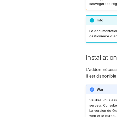
sauvegardes régu
Info
La documentation 
gestionnaire d'a
Installation
L'addon nécessi
Il est disponib
Warn
Veuillez vous as
serveur. Consulte
La version de G
web et le bureau