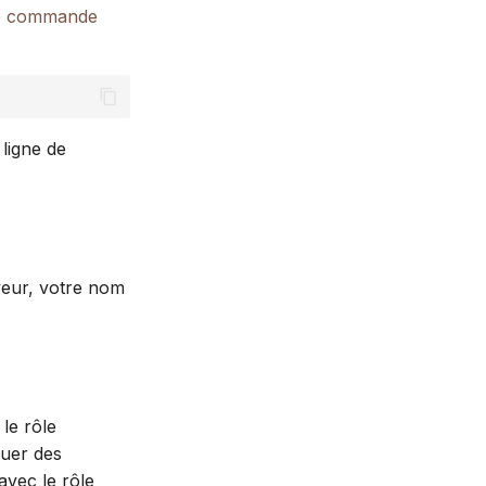
de commande
 ligne de
veur, votre nom
le rôle
quer des
avec le rôle