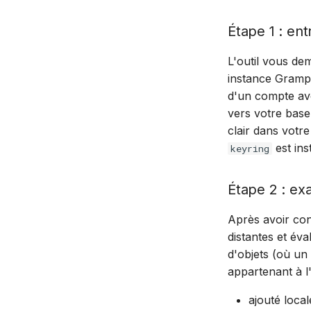
Étape 1 : ent
L'outil vous d
instance Gramps
d'un compte ave
vers votre base
clair dans votre
est inst
keyring
Étape 2 : e
Après avoir con
distantes et éva
d'objets (où un
appartenant à l
ajouté loca