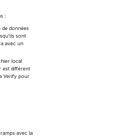
s :
se de données
qu'ils sont
ra avec un
chier local
 est différent
ia Verify pour
Gramps avec la