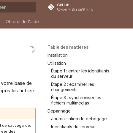
GitHub
v26.7.1
1.6k
246
on de la recherche
Obtenir de l'aide
Table des matières
Installation
Utilisation
Étape 1 : entrer les identifiants
du serveur
 votre base de
Étape 2 : examiner les
changements
is les fichiers
Étape 3 : synchroniser les
fichiers multimédias
Dépannage
Journalisation de débogage
il de sauvegarde.
Identifiants du serveur
réer des