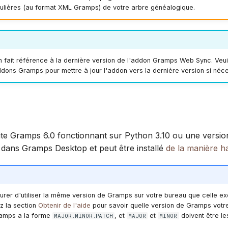
lières (au format XML Gramps) de votre arbre généalogique.
Suomi
Italiano
Українська
fait référence à la dernière version de l'addon Gramps Web Sync. Veuille
ddons Gramps pour mettre à jour l'addon vers la dernière version si néce
te Gramps 6.0 fonctionnant sur Python 3.10 ou une version
le dans Gramps Desktop et peut être installé
de la manière ha
surer d'utiliser la même version de Gramps sur votre bureau que celle ex
z la section
Obtenir de l'aide
pour savoir quelle version de Gramps votre 
ramps a la forme
, et
et
doivent être l
MAJOR.MINOR.PATCH
MAJOR
MINOR
.