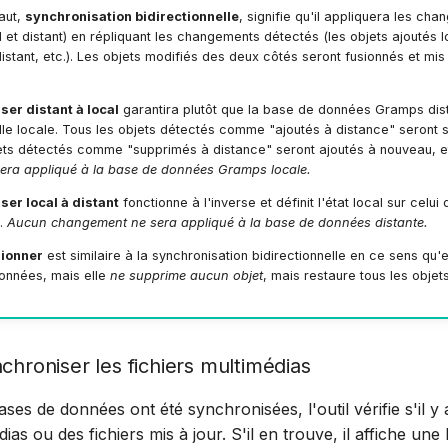
aut,
synchronisation bidirectionnelle
, signifie qu'il appliquera les ch
 et distant) en répliquant les changements détectés (les objets ajoutés 
istant, etc.). Les objets modifiés des deux côtés seront fusionnés et mis
.
iser distant à local
garantira plutôt que la base de données Gramps dis
le locale. Tous les objets détectés comme "ajoutés à distance" seront 
ets détectés comme "supprimés à distance" seront ajoutés à nouveau, e
ra appliqué à la base de données Gramps locale.
iser local à distant
fonctionne à l'inverse et définit l'état local sur celui
.
Aucun changement ne sera appliqué à la base de données distante.
sionner
est similaire à la synchronisation bidirectionnelle en ce sens qu'e
onnées, mais elle
ne supprime aucun objet
, mais restaure tous les obje
chroniser les fichiers multimédias
ses de données ont été synchronisées, l'outil vérifie s'il 
dias ou des fichiers mis à jour. S'il en trouve, il affiche une