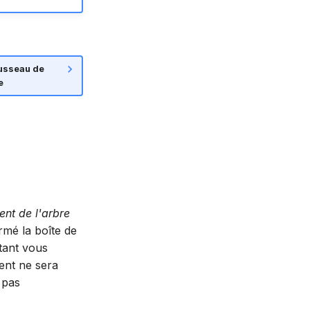
usseau de
e
ent de l'arbre
rmé la boîte de
stant vous
ent ne sera
 pas