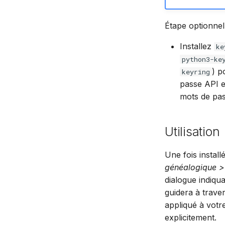
Étape optionnell
Installez
ke
python3-ke
) p
keyring
passe API e
mots de pas
Utilisation
Une fois instal
généalogique 
dialogue indiqu
guidera à trave
appliqué à votr
explicitement.