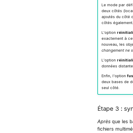
Le mode par déf
deux côtés (local
ajoutés du côté d
côtés également
L'option
réinitial
exactement à cel
nouveau, les obj
changement ne se
L'option
réinitial
données distante
Enfin, l'option
fu
deux bases de d
seul côté.
Étape 3 : syn
Après
que les ba
fichiers multimé