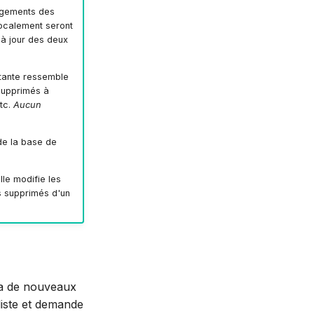
angements des
localement seront
 à jour des deux
tante ressemble
supprimés à
tc.
Aucun
 de la base de
lle modifie les
ts supprimés d'un
y a de nouveaux
 liste et demande