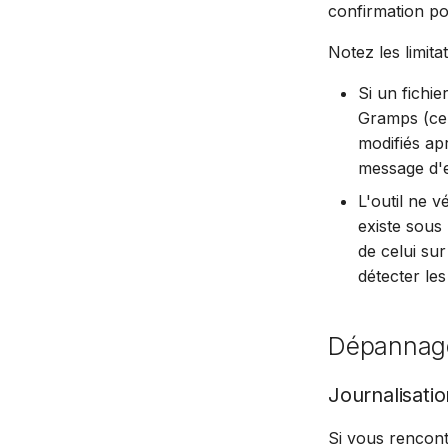
confirmation pou
Notez les limita
Si un fichi
Gramps (cel
modifiés ap
message d'e
L'outil ne v
existe sous 
de celui sur
détecter le
Dépannag
Journalisati
Si vous rencon