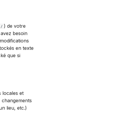
) de votre
m/
 avez besoin
modifications
stockés en texte
cké que si
 locales et
 des changements
n lieu, etc.)