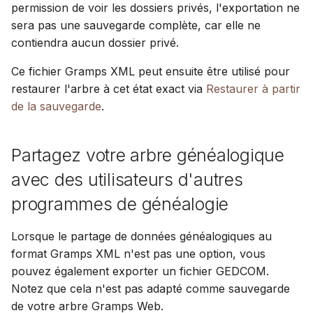
Web
Mise à jour
permission de voir les dossiers privés, l'exportation ne
i
Suomi
Compte & préférences
sera pas une sauvegarde complète, car elle ne
o
Utilisation de PostgreSQ
Italiano
contiendra aucun dossier privé.
n
Українська
Ce fichier Gramps XML peut ensuite être utilisé pour
Hébergement de médias
d
restaurer l'arbre à cet état exact via
Restaurer à partir
sur S3
de la sauvegarde
.
e
Limiter l'utilisation CPU &
l
mémoire
Partagez votre arbre généalogique
a
Télémétrie
avec des utilisateurs d'autres
r
programmes de généalogie
Guide de mise à niveau
e
Gramps 5.2
Lorsque le partage de données généalogiques au
c
format Gramps XML n'est pas une option, vous
Guide de mise à niveau
h
pouvez également exporter un fichier GEDCOM.
Gramps 6.0
e
Notez que cela n'est pas adapté comme sauvegarde
de votre arbre Gramps Web.
r