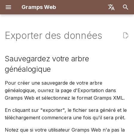
Gramps Web
I
English
n
Deutsch
Exporter des données
Fonctionnalités
Premiers pas
Sauvegardez votre arbre
Introduction
Vue d'ensemble
Déployer avec Docker
Système utilisateur
Inscription
Recherche
Ajouter des fichiers médi
Vue d'ensemble
Rapports
Filtres GQL
Paramètres utilisateur
Introduction
Introduction
i
Français
généalogique
t
Español
Essayer localement
Premiers pas
Backend
Docker avec Let's Encry
Configuration du serveu
Première connexion
Arbre généalogique
Identifier des personnes
Correspondances ADN
Signets
Assistant IA
Raccourcis clavier
Configuration de
Configuration de
Sauvegardez votre arbre
Partagez votre arbre
sur les photos
développement
développement
i
简体中文
généalogique
généalogique avec des
Installation et
Explorer votre arbre
Frontend
DigitalOcean
Authentification OIDC
Chronologie
Navigateur de
Historique
Recherche externe
Notifications
a
Tiếng Việt
utilisateurs d'autres
Déploiement
Utiliser le blog
chromosomes
Spécification API
Architecture
Pour créer une sauvegarde de votre arbre
programmes de généalogie
Modifier les données
TrueNAS
Configuration du chat IA
Carte
Historique des révisions
l
Türkçe
généalogique, ouvrez la page d'Exportation dans
Administration du
Gérer les tâches
ADN-Y
Requêtes manuelles
Traduction
i
Русский
Gramps Web et sélectionnez le format Gramps XML.
Sauvegardez vos fichiers
serveur
ADN
Configuration multi-arbr
multimédias
s
Étiquettes
Português
En cliquant sur "exporter", le fichier sera généré et le
Outils de recherche
Personnalisation du
a
téléchargement commencera une fois qu'il sera prêt.
日本語
Déplacez-vous vers une
frontend
Modifier dans l'arbre
autre instance Gramps
t
Avancé
Dansk
Notez que si votre utilisateur Gramps Web n'a pas la