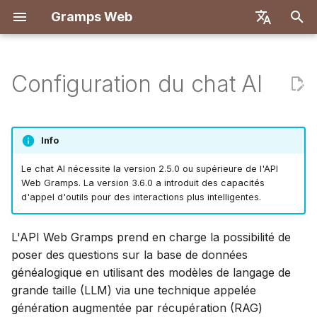
Gramps Web
I
English
n
Deutsch
Configuration du chat AI
Fonctionnalités
Déployer avec Docker
Comment ça fonctionne
Introduction
Introduction
Vue d'ensemble
Inscription
Recherche
Ajouter des fichiers médi
Vue d'ensemble
Rapports
Filtres GQL
Paramètres utilisateur
Introduction
Introduction
i
Français
t
Español
Docker avec Let's Encrypt
Installation des
Créer un compte
Premiers pas
Backend
Première connexion
Arbre généalogique
Identifier des personnes
Correspondances ADN
Signets
Assistant IA
Raccourcis clavier
Configuration de
Configuration de
Info
dépendances requises
propriétaire
sur les photos
développement
développement
i
简体中文
DigitalOcean
Explorer votre arbre
Frontend
Chronologie
Navigateur de
Historique
Recherche externe
Notifications
Le chat AI nécessite la version 2.5.0 ou supérieure de l'API
a
Tiếng Việt
Activation de la recherche
Importer des données
Utiliser le blog
chromosomes
Spécification API
Architecture
Web Gramps. La version 3.6.0 a introduit des capacités
d'appel d'outils pour des interactions plus intelligentes.
sémantique
TrueNAS
Modifier les données
Carte
Historique des révisions
l
Türkçe
Exporter des données
Gérer les tâches
ADN-Y
Requêtes manuelles
Traduction
i
Русский
Configuration d'un
ADN
L'API Web Gramps prend en charge la possibilité de
fournisseur de LLM
s
Gérer les utilisateurs
Étiquettes
poser des questions sur la base de données
Português
Outils de recherche
généalogique en utilisant des modèles de langage de
a
日本語
Utilisation d'un LLM
Paramètres
Modifier dans l'arbre
grande taille (LLM) via une technique appelée
t
hébergé via l'API OpenAI
d'administration
Avancé
Dansk
génération augmentée par récupération (RAG)