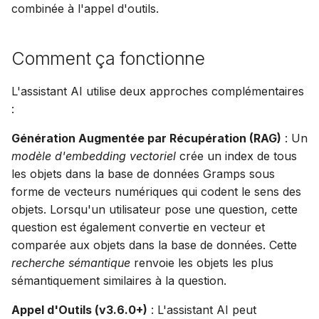
combinée à l'appel d'outils.
i
Suomi
Utilisation de Mistral AI
Synchroniser avec Gramps
Compte & préférences
o
Italiano
Comment ça fonctionne
Utilisation d'un LLM local
n
Українська
via Ollama
d
L'assistant AI utilise deux approches complémentaires
Utilisation d'autres
:
e
fournisseurs
Génération Augmentée par Récupération (RAG)
: Un
l
modèle d'embedding vectoriel
crée un index de tous
a
les objets dans la base de données Gramps sous
r
forme de vecteurs numériques qui codent le sens des
objets. Lorsqu'un utilisateur pose une question, cette
e
question est également convertie en vecteur et
c
comparée aux objets dans la base de données. Cette
recherche sémantique
renvoie les objets les plus
h
sémantiquement similaires à la question.
e
Appel d'Outils (v3.6.0+)
: L'assistant AI peut
r