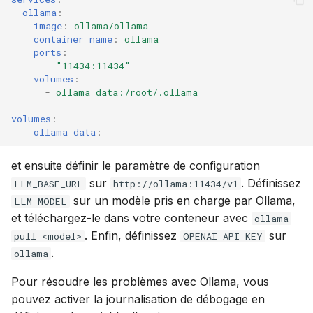
ollama
:
image
:
ollama/ollama
container_name
:
ollama
ports
:
-
"11434:11434"
volumes
:
-
ollama_data:/root/.ollama
volumes
:
ollama_data
:
et ensuite définir le paramètre de configuration
sur
. Définissez
LLM_BASE_URL
http://ollama:11434/v1
sur un modèle pris en charge par Ollama,
LLM_MODEL
et téléchargez-le dans votre conteneur avec
ollama
. Enfin, définissez
sur
pull <model>
OPENAI_API_KEY
.
ollama
Pour résoudre les problèmes avec Ollama, vous
pouvez activer la journalisation de débogage en