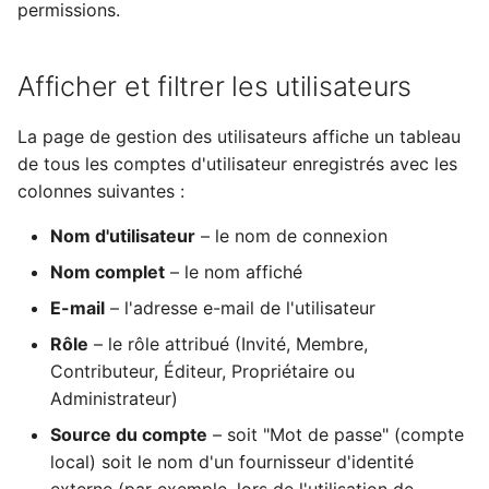
comptes utilisateurs
Mise à jour
permissions.
i
Suomi
Compte & préférences
o
Lien d'inscription
Utilisation de PostgreSQ
Italiano
Afficher et filtrer les utilisateurs
(configuration multi-arbres
n
Українська
uniquement)
Hébergement de médias
d
La page de gestion des utilisateurs affiche un tableau
sur S3
de tous les comptes d'utilisateur enregistrés avec les
Permissions de chat AI
e
colonnes suivantes :
Limiter l'utilisation CPU 
l
mémoire
Nom d'utilisateur
– le nom de connexion
a
Nom complet
– le nom affiché
Télémétrie
r
E-mail
– l'adresse e-mail de l'utilisateur
Guide de mise à niveau
e
Rôle
– le rôle attribué (Invité, Membre,
Gramps 5.2
c
Contributeur, Éditeur, Propriétaire ou
Administrateur)
Guide de mise à niveau
h
Gramps 6.0
Source du compte
– soit "Mot de passe" (compte
e
local) soit le nom d'un fournisseur d'identité
r