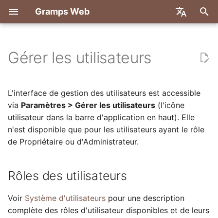
Gramps Web
I
English
n
Deutsch
Gérer les utilisateurs
Fonctionnalités
Premiers pas
Rôles des utilisateurs
Introduction
Vue d'ensemble
Déployer avec Docker
Système utilisateur
Inscription
Recherche
Ajouter des fichiers méd
Vue d'ensemble
Rapports
Filtres GQL
Paramètres utilisateur
Introduction
Introduction
i
Français
t
Español
Essayer localement
Afficher et filtrer les
Premiers pas
Backend
Docker avec Let's Encry
Configuration du serveur
Première connexion
Arbre généalogique
Identifier des personnes 
Correspondances ADN
Signets
Assistant IA
Raccourcis clavier
Configuration de
Configuration de
L'interface de gestion des utilisateurs est accessible
utilisateurs
les photos
développement
développement
i
via
Paramètres > Gérer les utilisateurs
(l'icône
简体中文
Installation et
Explorer votre arbre
Frontend
DigitalOcean
Authentification OIDC
Chronologie
Navigateur de
Historique
Recherche externe
Notifications
utilisateur dans la barre d'application en haut). Elle
a
Tiếng Việt
Déploiement
Modifier un utilisateur
Utiliser le blog
chromosomes
Spécification API
Architecture
n'est disponible que pour les utilisateurs ayant le rôle
Modifier les données
TrueNAS
Configuration du chat IA
Carte
Historique des révisions
l
Türkçe
de Propriétaire ou d'Administrateur.
Administration du
Ajouter un utilisateur
Gérer les tâches
ADN-Y
Requêtes manuelles
Traduction
i
Русский
serveur
manuellement
ADN
Configuration multi-arbr
s
Rôles des utilisateurs
Étiquettes
Português
Supprimer un utilisateur
Outils de recherche
Personnalisation du
a
日本語
frontend
Modifier dans l'arbre
Voir
Système d'utilisateurs
pour une description
t
Exporter et importer des
Avancé
complète des rôles d'utilisateur disponibles et de leurs
Dansk