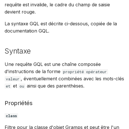
all, any
Mise à jour
i
requête est invalide, le cadre du champ de saisie
Suomi
Synchroniser avec Gramps
devient rouge.
o
Index de tableau
Utilisation de PostgreSQ
Italiano
La syntaxe GQL est décrite ci-dessous, copiée de la
n
Українська
get_person, etc.
Hébergement de médias
documentation GQL.
d
sur S3
Opérateurs
e
Syntaxe
Limiter l'utilisation CPU &
l
mémoire
=, !=
Une requête GQL est une chaîne composée
a
d'instructions de la forme
propriété opérateur
Télémétrie
>, >=, <, <=
r
, éventuellement combinées avec les mots-clés
valeur
et
ainsi que des parenthèses.
Guide de mise à niveau
et
~, !~
ou
e
Gramps 5.2
c
Pas d'opérateur/valeur
Propriétés
Guide de mise à niveau
h
Gramps 6.0
Valeurs
class
e
Filtre pour la classe d'objet Gramps et peut être l'un
Exemples commentés
r