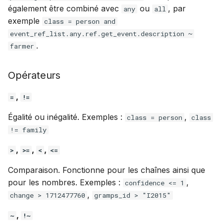
également être combiné avec
ou
, par
any
all
exemple
class = person and
event_ref_list.any.ref.get_event.description ~
.
farmer
Opérateurs
,
=
!=
Égalité ou inégalité. Exemples :
,
class = person
class
!= family
,
,
,
>
>=
<
<=
Comparaison. Fonctionne pour les chaînes ainsi que
pour les nombres. Exemples :
,
confidence <= 1
,
change > 1712477760
gramps_id > "I2015"
,
~
!~