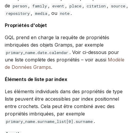
de
,
,
,
,
,
,
person
family
event
place
citation
source
c
,
, ou
.
repository
media
note
Liste complète des
h
Propriétés Gramps
Propriétés d'objet
e
GQL prend en charge la requête de propriétés
imbriquées des objets Gramps, par exemple
. Voir ci-dessous pour
primary_name.date.calendar
une liste complète des propriétés – voir aussi
Modèle
de Données Gramps
.
Éléments de liste par index
Les éléments individuels dans des propriétés de type
liste peuvent être accessibles par index positionnel
entre crochets. Cela peut être combiné avec des
propriétés imbriquées, par exemple
.
primary_name.surname_list[0].surname