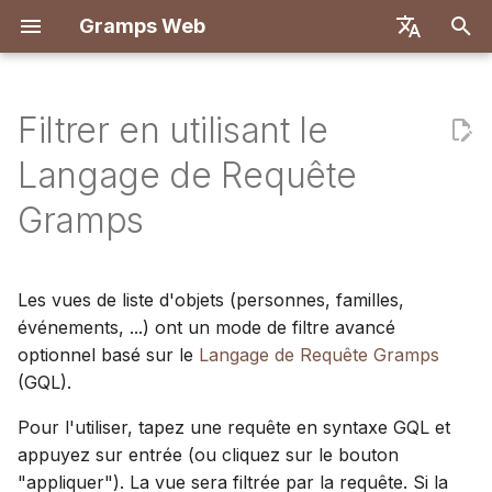
Gramps Web
I
English
n
Deutsch
Filtrer en utilisant le
Fonctionnalités
Premiers pas
Introduction
Inscription
Recherche
Ajouter des fichiers média
Vue d'ensemble
Rapports
Syntaxe
Paramètres utilisateur
Vue d'ensemble
Déployer avec Docker
Système utilisateur
Introduction
Introduction
i
Français
Langage de Requête
t
Español
Essayer localement
Créer un compte
Première connexion
Arbre généalogique
Identifier des personnes
Correspondances ADN
Signets
Raccourcis clavier
Backend
Propriétés
Docker avec Let's Encry
Configuration du serveu
Configuration de
Configuration de
Gramps
propriétaire
sur les photos
développement
développement
i
简体中文
Installation et
Chronologie
Navigateur de
Historique
Notifications
Frontend
class
DigitalOcean
Authentification OIDC
a
Tiếng Việt
Déploiement
Importer des données
Utiliser le blog
chromosomes
Spécification API
Architecture
Les vues de liste d'objets (personnes, familles,
Carte
Historique des révisions
Propriétés d'objet
TrueNAS
Configuration du chat IA
l
Türkçe
événements, ...) ont un mode de filtre avancé
Administration du
Exporter des données
Gérer les tâches
ADN-Y
Requêtes manuelles
Traduction
i
optionnel basé sur le
Langage de Requête Gramps
Русский
serveur
Éléments de liste par
Configuration multi-arbr
(GQL).
s
Gérer les utilisateurs
Étiquettes
index
Português
Personnalisation du
Pour l'utiliser, tapez une requête en syntaxe GQL et
a
日本語
Paramètres
Modifier dans l'arbre
length
frontend
appuyez sur entrée (ou cliquez sur le bouton
t
d'administration
Dansk
"appliquer"). La vue sera filtrée par la requête. Si la