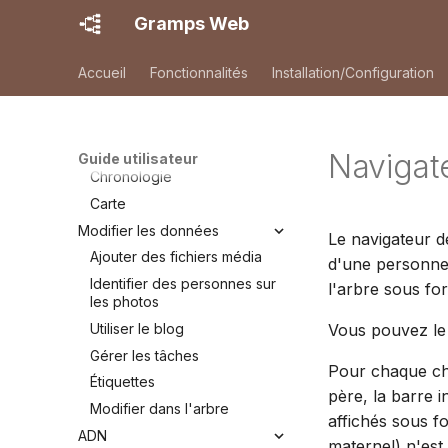
Premiers pas
Gramps Web
Inscription
Première connexion
Accueil
Fonctionnalités
Installation/Configuration
Explorer votre arbre
Recherche
Arbre généalogique
Naviga
Guide utilisateur
Chronologie
Carte
Modifier les données
Le navigateur 
Ajouter des fichiers média
d'une personne
Identifier des personnes sur
l'arbre sous f
les photos
Utiliser le blog
Vous pouvez le
Gérer les tâches
Pour chaque chr
Étiquettes
père, la barre i
Modifier dans l'arbre
affichés sous f
ADN
maternel) n'est