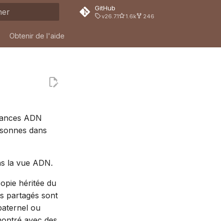
GitHub
v26.7.1
1.6k
246
on de la recherche
Obtenir de l'aide
ndances ADN
rsonnes dans
ns la vue ADN.
opie héritée du
ts partagés sont
paternel ou
montré avec des