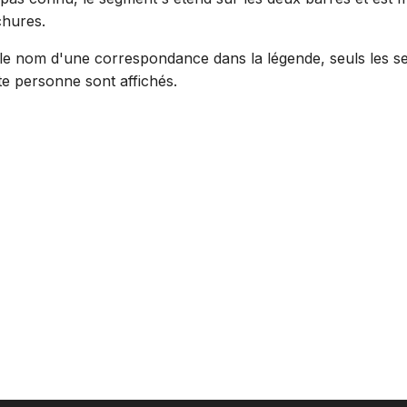
Suomi
hures.
Italiano
 le nom d'une correspondance dans la légende, seuls les 
te personne sont affichés.
Українська