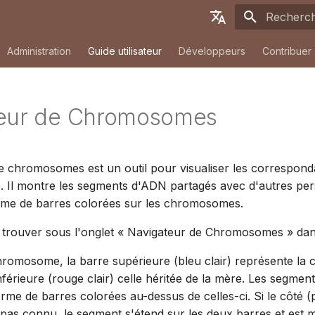
Initialisati
English
Administration
Guide utilisateur
Développeurs
Contribuer
Deutsch
Français
teur de Chromosomes
Español
简体中文
de chromosomes est un outil pour visualiser les correspo
Tiếng Việt
. Il montre les segments d'ADN partagés avec d'autres pe
Türkçe
orme de barres colorées sur les chromosomes.
Русский
 trouver sous l'onglet « Navigateur de Chromosomes » da
Português
omosome, la barre supérieure (bleu clair) représente la c
nférieure (rouge clair) celle héritée de la mère. Les segmen
日本語
orme de barres colorées au-dessus de celles-ci. Si le côté (
Dansk
 pas connu, le segment s'étend sur les deux barres et est 