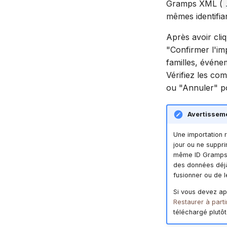
Gramps XML (
mêmes identifia
Après avoir cliq
"Confirmer l'im
familles, événem
Vérifiez les co
ou "Annuler" p
Avertissem
Une importation r
jour ou ne suppri
même ID Gramps ou
des données déjà
fusionner ou de l
Si vous devez app
Restaurer à part
téléchargé plutôt