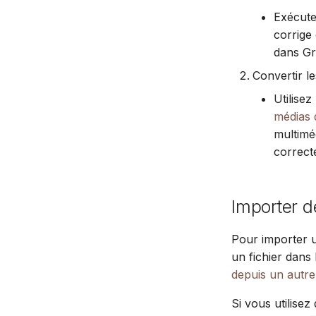
Exécute
corrige
dans G
Convertir l
Utilise
médias d
multimé
correct
Importer 
Pour importer u
un fichier dans
depuis un autr
Si vous utilise