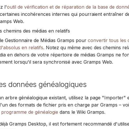
Suomi
z l'
outil de vérification et de réparation de la base de donn
 certaines incohérences internes qui pourraient entraîner 
Italiano
ramps Web.
Українська
es chemins des médias en relatifs
z le Gestionnaire de Médias Gramps pour
convertir tous les
'absolus en relatifs
. Notez qu même avec des chemins relati
dia en dehors de votre répertoire de médias Gramps ne fo
ement lorsqu'il sera synchronisé avec Gramps Web.
des données généalogiques
n arbre généalogique existant, utilisez la page "Importer" 
 l'un des formats de fichier pris en charge par Gramps – vo
e programme de généalogie
dans le Wiki Gramps.
z déjà Gramps Desktop, il est fortement recommandé d'utilise