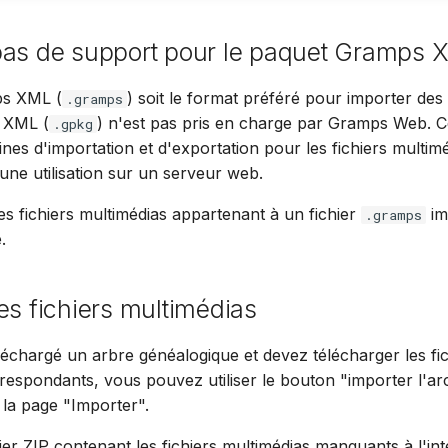
pas de support pour le paquet Gramps 
ps XML (
) soit le format préféré pour importer des
.gramps
 XML (
) n'est pas pris en charge par Gramps Web. C
.gpkg
tines d'importation et d'exportation pour les fichiers multim
une utilisation sur un serveur web.
es fichiers multimédias appartenant à un fichier
im
.gramps
.
es fichiers multimédias
léchargé un arbre généalogique et devez télécharger les fic
respondants, vous pouvez utiliser le bouton "importer l'ar
 la page "Importer".
hier ZIP contenant les fichiers multimédias manquants à l'int