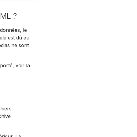
XML ?
 données, le
ela est dû au
édias ne sont
porté, voir la
hiers
chive
érieur. La