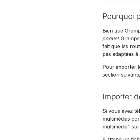
Pourquoi 
Bien que Gram
paquet
Gramps
fait que les rou
pas adaptées à 
Pour importer l
section suivante
Importer d
Si vous avez té
multimédias cor
multimédia" sur
Il attend un fic