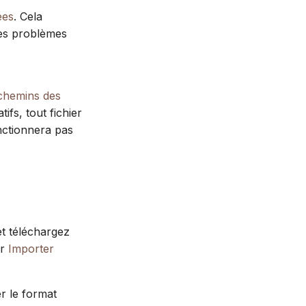
ées
. Cela
des problèmes
 chemins des
fs, tout fichier
nctionnera pas
et téléchargez
ir
Importer
r le format