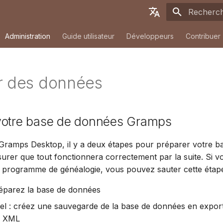
Initialisati
English
Administration
Guide utilisateur
Développeurs
Contribuer
Deutsch
Français
r des données
Español
简体中文
votre base de données Gramps
Tiếng Việt
Türkçe
z Gramps Desktop, il y a deux étapes pour préparer votre 
surer que tout fonctionnera correctement par la suite. Si 
Русский
e programme de généalogie, vous pouvez sauter cette étap
Português
 réparez la base de données
日本語
el : créez une sauvegarde de la base de données en expor
Dansk
 XML