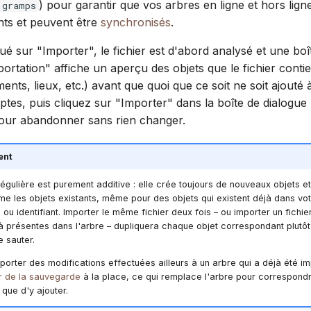
) pour garantir que vos arbres en ligne et hors ligne 
.gramps
nts et peuvent être
synchronisés
.
ué sur "Importer", le fichier est d'abord analysé et une boî
portation" affiche un aperçu des objets que le fichier conti
ents, lieux, etc.) avant que quoi que ce soit ne soit ajouté 
mptes, puis cliquez sur "Importer" dans la boîte de dialogue
our abandonner sans rien changer.
ent
égulière est purement additive : elle crée toujours de nouveaux objets e
me les objets existants, même pour des objets qui existent déjà dans vot
 identifiant. Importer le même fichier deux fois – ou importer un fichi
 présentes dans l'arbre – dupliquera chaque objet correspondant plutôt
e sauter.
orter des modifications effectuées ailleurs à un arbre qui a déjà été imp
ir de la sauvegarde
à la place, ce qui remplace l'arbre pour correspondr
 que d'y ajouter.