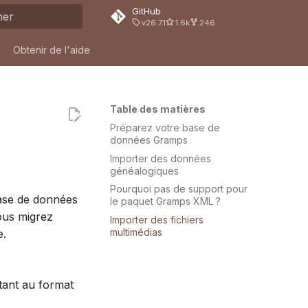
GitHub
v26.7.1
1.6k
246
on de la recherche
Obtenir de l'aide
Table des matières
Préparez votre base de
données Gramps
Importer des données
généalogiques
Pourquoi pas de support pour
base de données
le paquet Gramps XML ?
vous migrez
Importer des fichiers
multimédias
e.
tant au format