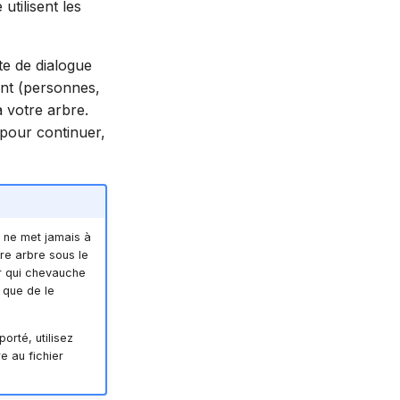
utilisent les
te de dialogue
ent (personnes,
à votre arbre.
 pour continuer,
t ne met jamais à
re arbre sous le
er qui chevauche
 que de le
orté, utilisez
e au fichier