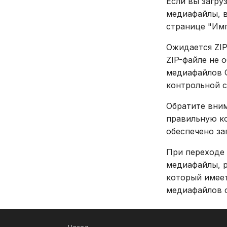
Если вы загру
медиафайлы, 
странице "Имп
Ожидается ZIP
ZIP-файле не 
медиафайлов G
контрольной с
Обратите вним
правильную ко
обеспечено за
При переходе 
медиафайлы, р
который имее
медиафайлов 