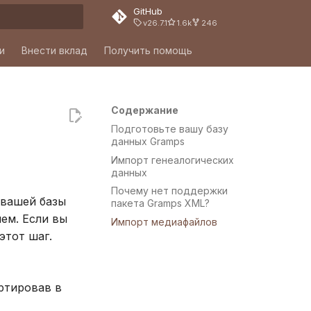
GitHub
v26.7.1
1.6k
246
ация поиска
и
Внести вклад
Получить помощь
Содержание
Подготовьте вашу базу
данных Gramps
Импорт генеалогических
данных
Почему нет поддержки
 вашей базы
пакета Gramps XML?
шем. Если вы
Импорт медиафайлов
этот шаг.
ртировав в