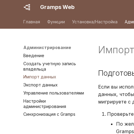
Gramps Web
Главная
Функции
Установка/Настройка
Адм
Импорт
Администрирование
Введение
Создать учетную запись
владельца
Подготов
Импорт данных
Экспорт данных
Если вы испол
Управление пользователями
данных, чтобы
Настройки
мигрируете с 
администрирования
Проверьте
Синхронизация с Gramps
По жел
Gramps