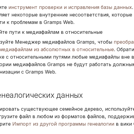
Suomi
ите
инструмент проверки и исправления базы данных
ляет некоторые внутренние несоответствия, которые
Italiano
ти к проблемам в Gramps Web.
Українська
йте пути к медиафайлам в относительные
зуйте Менеджер медиафайлов Gramps, чтобы
преобра
 медиафайлам из абсолютных в относительные
. Обрат
же с относительными путями любые медиафайлы вне 
ории медиафайлов Gramps не будут работать должны
низации с Gramps Web.
енеалогических данных
ировать существующее семейное дерево, используйт
грузите файл в любом из форматов файлов, поддерж
трите
Импорт из другой программы генеалогии
в вики 