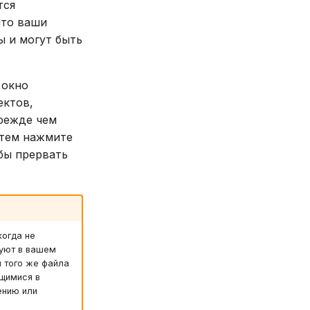
тся
что ваши
ы и могут быть
 окно
ектов,
прежде чем
атем нажмите
бы прервать
когда не
вуют в вашем
 того же файла
щимися в
ению или