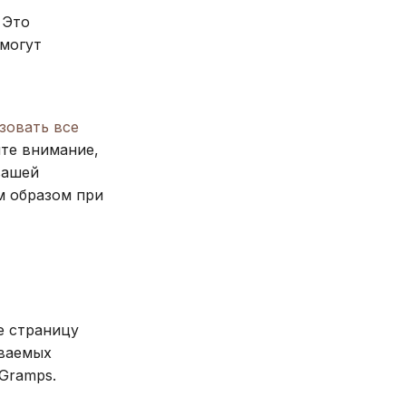
. Это
 могут
зовать все
ите внимание,
вашей
м образом при
е страницу
иваемых
Gramps.