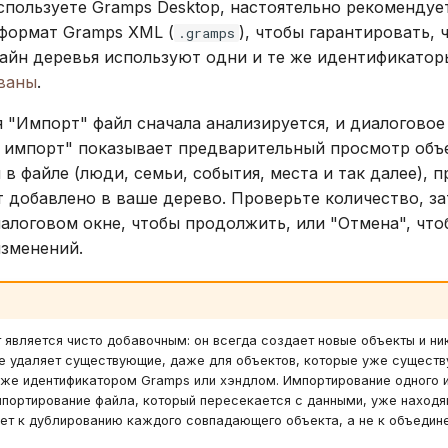
спользуете Gramps Desktop, настоятельно рекомендуе
формат Gramps XML (
), чтобы гарантировать, 
.gramps
айн деревья используют одни и те же идентификатор
ваны
.
 "Импорт" файл сначала анализируется, и диалоговое
 импорт" показывает предварительный просмотр объ
в файле (люди, семьи, события, места и так далее), 
т добавлено в ваше дерево. Проверьте количество, з
алоговом окне, чтобы продолжить, или "Отмена", что
изменений.
является чисто добавочным: он всегда создает новые объекты и ни
не удаляет существующие, даже для объектов, которые уже сущест
 же идентификатором Gramps или хэндлом. Импортирование одного и
мпортирование файла, который пересекается с данными, уже находя
дет к дублированию каждого совпадающего объекта, а не к объедин