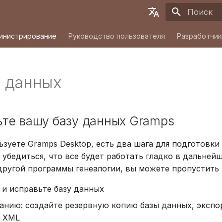
Инициализ
English
инистрирование
Руководство пользователя
Разработчик
Deutsch
Français
 данных
Español
简体中文
ьте вашу базу данных Gramps
Tiếng Việt
Türkçe
ьзуете Gramps Desktop, есть два шага для подготовки
 убедиться, что все будет работать гладко в дальней
Русский
другой программы генеалогии, вы можете пропустить 
Português
 и исправьте базу данных
日本語
анию: создайте резервную копию базы данных, экспо
Dansk
 XML