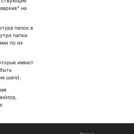
етствующие
аархив" на
ктура папок в
нутри папки
ами по их
которые имеют
 быть
м шаге).
чая
esktop,
х