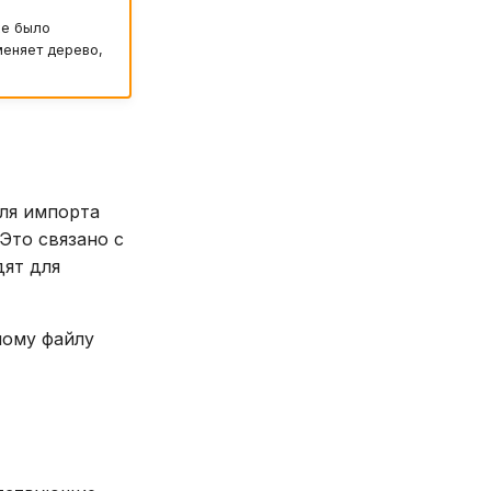
же было
меняет дерево,
ля импорта
Это связано с
дят для
ому файлу