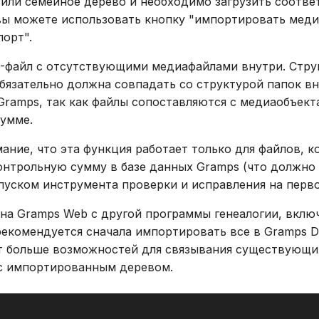
зили семейное дерево и необходимо загрузить соотв
вы можете использовать кнопку "импортировать меди
орт".
-файл с отсутствующими медиафайлами внутри. Стру
обязательно должна совпадать со структурой папок в
ramps, так как файлы сопоставляются с медиаобъект
умме.
ание, что эта функция работает только для файлов, 
нтрольную сумму в базе данных Gramps (что должно
пуском инструмента проверки и исправления на перво
на Gramps Web с другой программы генеалогии, вклю
екомендуется сначала импортировать все в Gramps D
т больше возможностей для связывания существующи
с импортированным деревом.