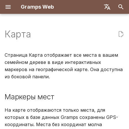
Gramps Web
И
English
н
Deutsch
Карта
Особенности
Начало работы
Введение
Регистрация
Маркеры мест
Добавление
Обзор
Отчёты
Фильтры GQL
Настройки пользователя
Обзор
Развертывание с Dock
Система пользователе
Введение
Введение
и
Français
медиафайлов
ц
Español
Попробовать локально
Создать учетную запись
Первый вход
Поиск
Совпадения ДНК
Закладки
ИИ-ассистент
Сочетания клавиш
Бэкенд
Docker с Let's Encrypt
Конфигурация сервера
Настройка разработки
Настройка разработки
Страница Карта отображает все места в вашем
владельца
Отметка людей на фото
и
семейном дереве в виде интерактивных
简体中文
Установка и
Ползунок времени
Браузер хромосом
История
Внешний поиск
Уведомления
Фронтенд
DigitalOcean
Аутентификация OIDC
Спецификация API
Архитектура
маркеров на географической карте. Она доступна
а
Tiếng Việt
развертывание
Импорт данных
Использование блога
из боковой панели.
Слои карты
Y-ДНК
История изменений
TrueNAS
Настройка AI-чата
Ручные запросы
Перевод
л
Türkçe
Администрирование
Экспорт данных
Управление задачами
и
Русский
сервера
Маркеры мест
Базовая карта
Настройка нескольких
з
Управление
Метки
деревьев
Português
пользователями
Историческая карта
На карте отображаются только места, для
а
日本語
Редактировать в дереве
Настройка интерфейса
которых в базе данных Gramps сохранены GPS-
ц
Настройки
Пользовательские
координаты. Места без координат молча
Dansk