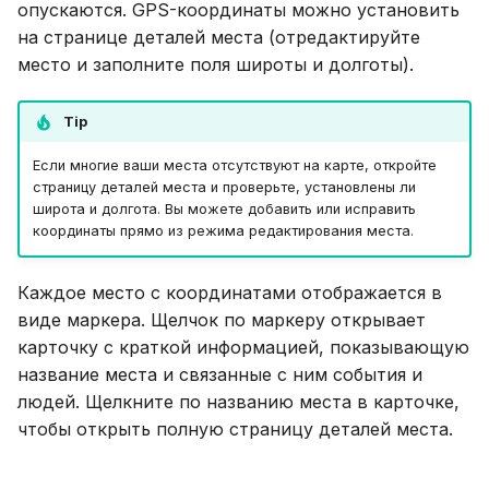
администрирования
наложения карты
Обновление
опускаются. GPS-координаты можно установить
и
Suomi
на странице деталей места (отредактируйте
я
Синхронизация с Gramps
Геореференсирование
Использование
Italiano
место и заполните поля широты и долготы).
изображения
PostgreSQL
п
Українська
Tip
о
Просмотр наложений
Размещение медиа на 
на странице Карты
Если многие ваши места отсутствуют на карте, откройте
и
страницу деталей места и проверьте, установлены ли
Ограничение
широта и долгота. Вы можете добавить или исправить
с
использования CPU и
координаты прямо из режима редактирования места.
памяти
к
Каждое место с координатами отображается в
а
Телеметрия
виде маркера. Щелчок по маркеру открывает
карточку с краткой информацией, показывающую
Руководство по
название места и связанные с ним события и
обновлению Gramps 5.
людей. Щелкните по названию места в карточке,
чтобы открыть полную страницу деталей места.
Руководство по
обновлению Gramps 6.