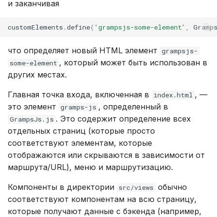
администрирования
Обновление
и заканчивая
и
Suomi
Расширенные
я
Синхронизация с Gramps
Использование
Italiano
customElements
.
define
(
'grampsjs-some-element'
,
Gramp
Аккаунт и настройки
PostgreSQL
п
Українська
что определяет новый HTML элемент
grampsjs-
о
Размещение медиа на 
, который может быть использован в
some-element
других местах.
и
Ограничение
Главная точка входа, включенная в
, —
с
index.html
использования CPU и
это элемент
, определенный в
gramps-js
памяти
к
. Это содержит определение всех
GrampsJs.js
а
отдельных страниц (которые просто
Телеметрия
соответствуют элементам, которые
отображаются или скрываются в зависимости от
Руководство по
маршрута/URL), меню и маршрутизацию.
обновлению Gramps 5.
Компоненты в директории
обычно
src/views
Руководство по
соответствуют компонентам на всю страницу,
обновлению Gramps 6.
которые получают данные с бэкенда (например,