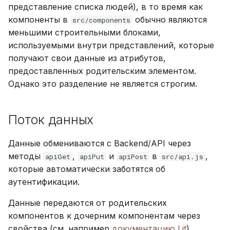
представление списка людей), в то время как
компоненты в
обычно являются
src/components
меньшими строительными блоками,
используемыми внутри представлений, которые
получают свои данные из атрибутов,
предоставленных родительским элементом.
Однако это разделение не является строгим.
Поток данных
Данные обмениваются с Backend/API через
методы
,
и
в
,
apiGet
apiPut
apiPost
src/api.js
которые автоматически заботятся об
аутентификации.
Данные передаются от родительских
компонентов к дочерним компонентам через
свойства (см. например
документацию Lit
).