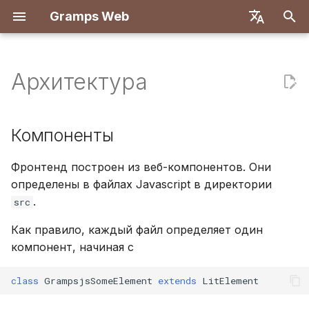
Gramps Web
И
English
н
Deutsch
Архитектура
Особенности
Начало работы
Введение
Введение
Введение
Компоненты
Развертывание с Dock
Система пользователе
Регистрация
Поиск
Добавление
Обзор
Отчёты
Фильтры GQL
Настройки пользовате
и
Français
медиафайлов
ц
Español
Попробовать локально
Создать учетную запись
Первые шаги
Настройка разработки
Поток данных
Docker с Let's Encrypt
Конфигурация сервера
Первый вход
Генеалогическое дере
Совпадения ДНК
Закладки
ИИ-ассистент
Сочетания клавиш
Компоненты
владельца
Отметка людей на фот
и
简体中文
Установка и
Просмотр дерева
Спецификация API
Аутентификация
DigitalOcean
Аутентификация OIDC
Хронология
Браузер хромосом
История
Внешний поиск
Уведомления
Фронтенд построен из веб-компонентов. Они
а
Tiếng Việt
развертывание
Импорт данных
Использование блога
определены в файлах Javascript в директории
Редактирование
Ручные запросы
TrueNAS
Настройка AI-чата
Карта
Y-ДНК
История изменений
л
Türkçe
.
src
Администрирование
Экспорт данных
данных
Управление задачами
и
Русский
сервера
Настройка нескольких
Как правило, каждый файл определяет один
з
Управление
ДНК
деревьев
Метки
компонент, начиная с
Português
пользователями
а
日本語
Инструменты
Настройка интерфейса
Редактировать в дере
class
GrampsjsSomeElement
extends
LitElement
ц
Настройки
исследования
Dansk