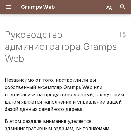
Gramps Web
И
English
н
Deutsch
Руководство
Особенности
Начало работы
Введение
Обзор
Развертывание с Dock
Система пользователе
Регистрация
Поиск
Добавление
Обзор
Отчёты
Фильтры GQL
Настройки пользовате
Введение
Введение
и
Français
администратора Gramps
медиафайлов
ц
Español
Попробовать локально
Первые шаги
Бэкенд
Docker с Let's Encrypt
Конфигурация сервера
Первый вход
Генеалогическое дере
Совпадения ДНК
Закладки
ИИ-ассистент
Сочетания клавиш
Настройка разработки
Настройка разработки
Web
Отметка людей на фот
и
简体中文
Установка и
Просмотр дерева
Фронтенд
DigitalOcean
Аутентификация OIDC
Хронология
Браузер хромосом
История
Внешний поиск
Уведомления
Спецификация API
Архитектура
а
Tiếng Việt
развертывание
Использование блога
Независимо от того, настроили ли вы
Редактирование
TrueNAS
Настройка AI-чата
Карта
Y-ДНК
История изменений
Ручные запросы
Перевод
л
Türkçe
собственный экземпляр Gramps Web или
Администрирование
данных
Управление задачами
и
подписались на предустановленный, следующим
Русский
сервера
Настройка нескольких
шагом является наполнение и управление вашей
з
ДНК
деревьев
Метки
Português
базой данных семейного дерева.
а
日本語
Инструменты
Настройка интерфейса
Редактировать в дере
В этом разделе внимание уделяется
ц
исследования
Dansk
административным задачам, выполняемым