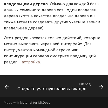
Обновление
и
владельцами дерева
. Обычно для каждой базы
Suomi
Расширенные
данных семейного дерева есть один владелец
я
Использование
Italiano
дерева (хотя в качестве владельца дерева вы
Аккаунт и настройки
PostgreSQL
п
также можете создавать другие учетные записи
Українська
владельцев дерева).
о
Размещение медиа на 
Этот раздел касается только действий, которые
и
Ограничение
можно выполнять через веб-интерфейс. Для
с
использования CPU и
инструментов командной строки или
памяти
к
конфигурации сервера смотрите предыдущий
раздел
Настройка
.
а
Телеметрия
Руководство по
обновлению Gramps 5.
Вперед
Создать учетную запись владельца
Руководство по
обновлению Gramps 6.
Made with
Material for MkDocs