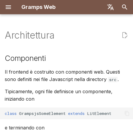
Gramps Web
I
English
n
Deutsch
Architettura
Caratteristiche
Iniziare
Introduzione
Introduzione
Introduzione
Componenti
Distribuisci con Docker
Sistema utenti
Registrazione
Ricerca
Aggiungi file multimediali
Panoramica
Rapporti
Filtri GQL
Impostazioni utente
i
Français
z
Español
Prova in locale
Crea account proprietario
Primi passi
Configurazione sviluppo
Flusso di dati
Docker con Let's Encryp
Configurazione del serve
Primo accesso
Albero genealogico
Tagga persone nelle fot
Corrispondenze DNA
Segnalibri
Assistente IA
Scorciatoie da tastiera
Componenti
i
简体中文
Installazione e
Importa dati
Esplora il tuo albero
Specifiche API
Autenticazione
DigitalOcean
Autenticazione OIDC
Linea temporale
Usa il blog
Browser dei cromosomi
Cronologia
Ricerca esterna
Notifiche
Il frontend è costruito con componenti web. Questi
a
Tiếng Việt
Distribuzione
sono definiti nei file Javascript nella directory
.
src
Esporta dati
Modifica dati
Query manuali
TrueNAS
Configurazione chat AI
Mappa
Gestisci attività
DNA-Y
Cronologia revisioni
l
Türkçe
Amministrazione del
Tipicamente, ogni file definisce un componente,
i
Русский
Server
Gestisci utenti
DNA
Configurazione multi-
Etichette
iniziando con
z
albero
Português
Impostazioni di
Strumenti di ricerca
Modifica nell'albero
class
GrampsjsSomeElement
extends
LitElement
z
日本語
amministrazione
Personalizzazione del
a
frontend
Avanzato
e terminando con
Dansk