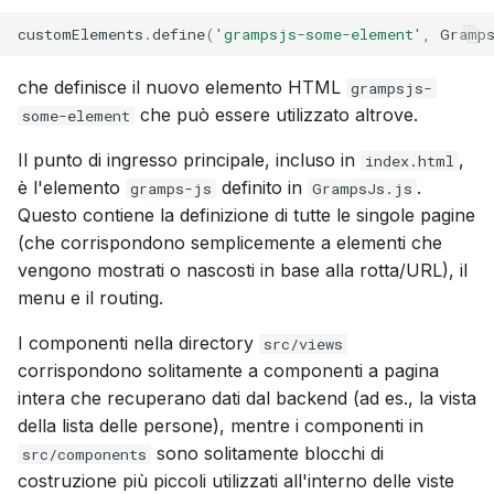
Sincronizza con Gramps
l
Suomi
Aggiornamento
Account e preferenze
customElements
.
define
(
'grampsjs-some-element'
,
Gramp
a
Italiano
che definisce il nuovo elemento HTML
Utilizzo di PostgreSQL
grampsjs-
r
Українська
che può essere utilizzato altrove.
some-element
i
Hosting di media su S3
Il punto di ingresso principale, incluso in
,
index.html
c
è l'elemento
definito in
.
gramps-js
GrampsJs.js
Limitare l'uso di CPU e
Questo contiene la definizione di tutte le singole pagine
e
memoria
(che corrispondono semplicemente a elementi che
r
vengono mostrati o nascosti in base alla rotta/URL), il
Telemetria
c
menu e il routing.
Guida all'aggiornamento
a
I componenti nella directory
src/views
Gramps 5.2
corrispondono solitamente a componenti a pagina
intera che recuperano dati dal backend (ad es., la vista
Guida all'aggiornamento
della lista delle persone), mentre i componenti in
Gramps 6.0
sono solitamente blocchi di
src/components
costruzione più piccoli utilizzati all'interno delle viste