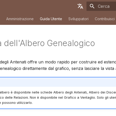
Inizializza 
English
Amministrazione
Guida Utente
Sviluppatori
Contribuisci
Deutsch
Français
a dell'Albero Genealogico
Español
简体中文
 degli Antenati offre un modo rapido per costruire ed estend
Tiếng Việt
enealogico direttamente dal grafico, senza lasciare la vista
Türkçe
Русский
albero è disponibile nelle schede Albero degli Antenati, Albero dei Disce
Português
o delle Relazioni. Non è disponibile nel Grafico a Ventaglio. Solo gli utent
日本語
e possono utilizzarlo.
Dansk