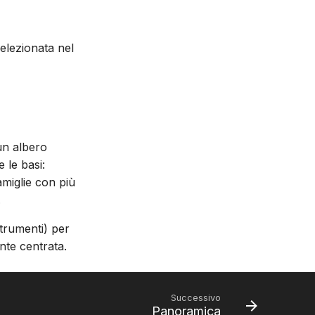
elezionata nel
 un albero
 le basi:
famiglie con più
.
strumenti) per
nte centrata.
Successivo
Panoramica