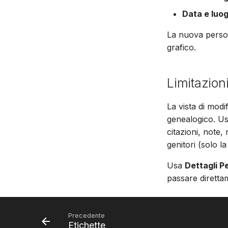
Data e luog
La nuova person
grafico.
Limitazion
La vista di modi
genealogico. Usa
citazioni, note, 
genitori (solo la
Usa
Dettagli P
passare diretta
Precedente
Etichette