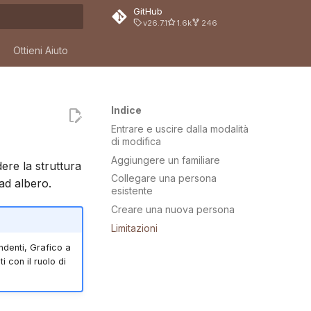
GitHub
v26.7.1
1.6k
246
la ricerca
Ottieni Aiuto
Indice
Entrare e uscire dalla modalità
di modifica
Aggiungere un familiare
ere la struttura
Collegare una persona
 ad albero.
esistente
Creare una nuova persona
Limitazioni
ndenti, Grafico a
i con il ruolo di