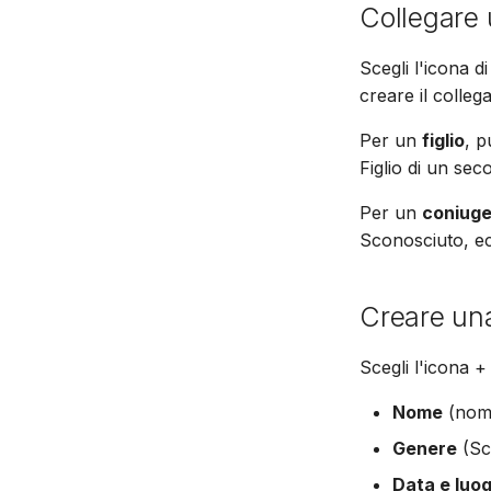
Collegare 
Scegli l'icona d
creare il colleg
Per un
figlio
, p
Figlio di un sec
Per un
coniug
Sconosciuto, ec
Creare un
Scegli l'icona +
Nome
(nom
Genere
(Sc
Data e luog