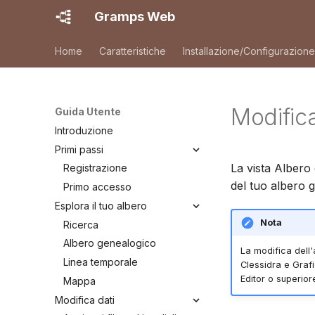
Gramps Web
Home
Caratteristiche
Installazione/Configurazione
Modific
Guida Utente
Introduzione
Primi passi
La vista Albero
Registrazione
del tuo albero g
Primo accesso
Esplora il tuo albero
Nota
Ricerca
Albero genealogico
La modifica dell'
Linea temporale
Clessidra e Grafic
Editor o superior
Mappa
Modifica dati