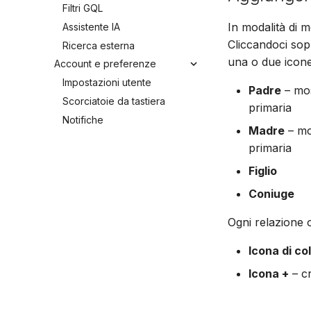
Filtri GQL
In modalità di 
Assistente IA
Cliccandoci sopr
Ricerca esterna
una o due icone
Account e preferenze
Impostazioni utente
Padre
– mos
Scorciatoie da tastiera
primaria
Notifiche
Madre
– mo
primaria
Figlio
Coniuge
Ogni relazione o
Icona di c
Icona +
– c