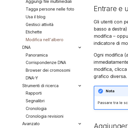
Aggiungi file multimediali
Entrare e 
Tagga persone nelle foto
Usa il blog
Gli utenti con p
Gestisci attività
basso a destra) 
Etichette
modifica – oppu
Modifica nell'albero
indicatore di mo
DNA
Ogni modifica (
Panoramica
immediatamente 
Corrispondenze DNA
modifica, clicc
Browser dei cromosomi
grafico diversa.
DNA-Y
Strumenti di ricerca
Nota
Rapporti
Segnalibri
Passare tra le s
Cronologia
Cronologia revisioni
Avanzato
Aggiungere