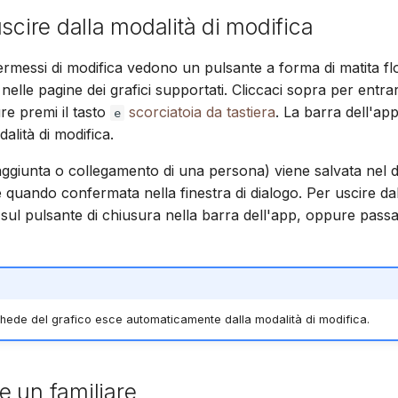
Suomi
uscire dalla modalità di modifica
Italiano
ermessi di modifica vedono un pulsante a forma di matita flo
Українська
nelle pagine dei grafici supportati. Cliccaci sopra per entrar
re premi il tasto
scorciatoia da tastiera
. La barra dell'a
e
dalità di modifica.
aggiunta o collegamento di una persona) viene salvata nel 
quando confermata nella finestra di dialogo. Per uscire dal
a sul pulsante di chiusura nella barra dell'app, oppure pas
chede del grafico esce automaticamente dalla modalità di modifica.
 un familiare