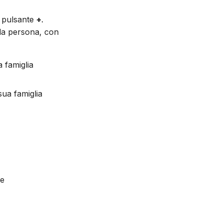
o pulsante
+
.
la persona, con
 famiglia
ua famiglia
se