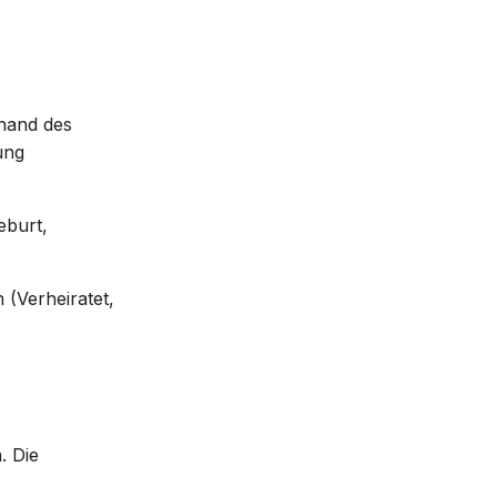
hand des
ung
eburt,
 (Verheiratet,
. Die