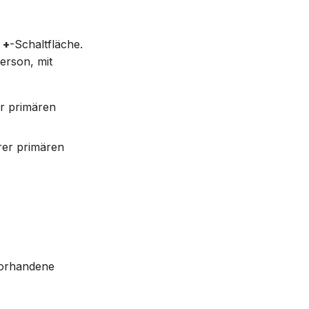
e
+
-Schaltfläche.
erson, mit
er primären
rer primären
vorhandene