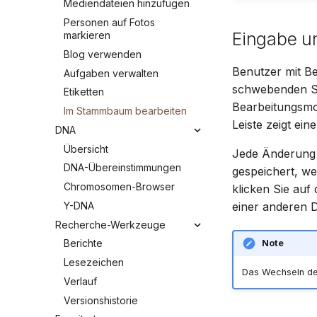
Mediendateien hinzufügen
Personen auf Fotos
Eingabe u
markieren
Blog verwenden
Benutzer mit B
Aufgaben verwalten
schwebenden Sti
Etiketten
Bearbeitungsmo
Im Stammbaum bearbeiten
Leiste zeigt ei
DNA
Übersicht
Jede Änderung 
DNA-Übereinstimmungen
gespeichert, we
Chromosomen-Browser
klicken Sie auf
Y-DNA
einer anderen D
Recherche-Werkzeuge
Berichte
Note
Lesezeichen
Das Wechseln de
Verlauf
Versionshistorie