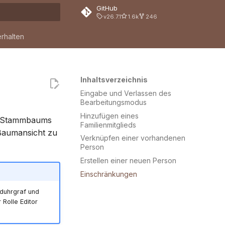
GitHub
v26.7.1
1.6k
246
nitialisiert
erhalten
Inhaltsverzeichnis
Eingabe und Verlassen des
Bearbeitungsmodus
Hinzufügen eines
es Stammbaums
Familienmitglieds
 Baumansicht zu
Verknüpfen einer vorhandenen
Person
Erstellen einer neuen Person
Einschränkungen
duhrgraf und
Rolle Editor