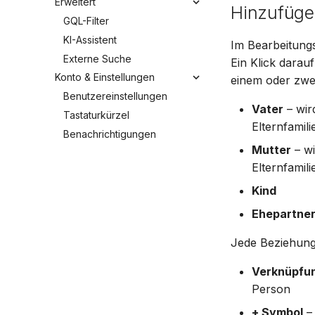
Erweitert
Hinzufügen
GQL-Filter
KI-Assistent
Im Bearbeitung
Externe Suche
Ein Klick darau
Konto & Einstellungen
einem oder zwe
Benutzereinstellungen
Vater
– wir
Tastaturkürzel
Elternfamili
Benachrichtigungen
Mutter
– wi
Elternfamili
Kind
Ehepartne
Jede Beziehung
Verknüpfu
Person
+ Symbol
– 