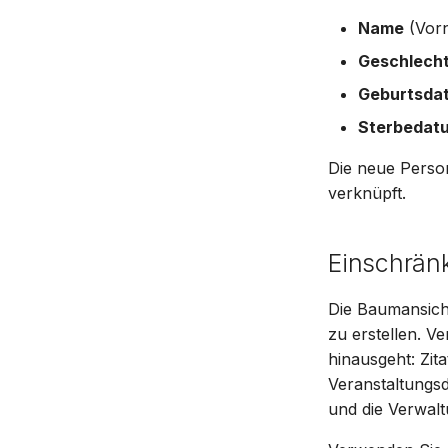
Name
(Vor
Geschlech
Geburtsdat
Sterbedatu
Die neue Perso
verknüpft.
Einschrän
Die Baumansich
zu erstellen. V
hinausgeht: Zit
Veranstaltungsde
und die Verwal