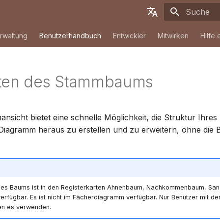
Suche wird i
English
rwaltung
Benutzerhandbuch
Entwickler
Mitwirken
Hilfe 
Deutsch
Français
iten des Stammbaums
Español
简体中文
sicht bietet eine schnelle Möglichkeit, die Struktur Ihr
Tiếng Việt
 Diagramm heraus zu erstellen und zu erweitern, ohne die
Türkçe
Русский
Português
des Baums ist in den Registerkarten Ahnenbaum, Nachkommenbaum, San
日本語
rfügbar. Es ist nicht im Fächerdiagramm verfügbar. Nur Benutzer mit der 
en es verwenden.
Dansk