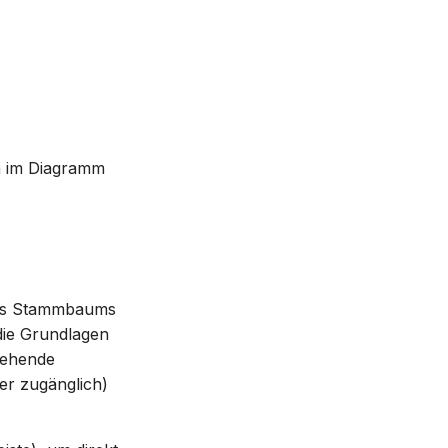
n im Diagramm
ines Stammbaums
 die Grundlagen
stehende
ier zugänglich)