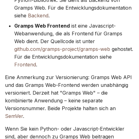
Python-Bibliothek. Sie dient als Backend von
synchronisieren
Erweitert
i
Suomi
Gramps Web. Für die Entwicklungsdokumentation
PostgreSQL verwenden
siehe
Backend
.
t
Konto & Einstellungen
Italiano
Medien auf S3 hosten
Gramps Web Frontend
ist eine Javascript-
i
Українська
Webanwendung, die als Frontend für Gramps
a
CPU & Speicher begren
Web dient. Der Quellcode ist unter
github.com/gramps-project/gramps-web
gehostet.
l
Telemetrie
Für die Entwicklungsdokumentation siehe
i
Frontend
.
Gramps 5.2 Upgrade-
s
Eine Anmerkung zur Versionierung: Gramps Web API
Anleitung
i
und das Gramps Web-Frontend werden unabhängig
versioniert. Derzeit hat "Gramps Web" – die
Gramps 6.0 Upgrade-
e
kombinierte Anwendung – keine separate
Anleitung
r
Versionsnummer. Beide Projekte halten sich an
SemVer
.
t
Wenn Sie kein Python- oder Javascript-Entwickler
sind, aber dennoch zu Gramps Web beitragen