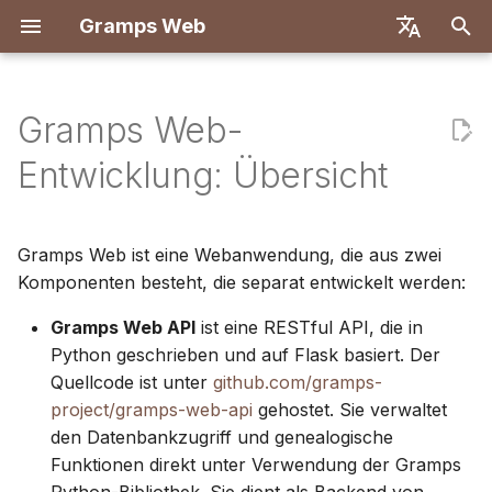
Gramps Web
S
English
u
Deutsch
Gramps Web-
Funktionen
Erste Schritte
Einführung
Einführung
Einführung
Einführung
Mit Docker bereitstellen
Benutzersystem
Registrierung
Suche
Mediendateien hinzufüg
Übersicht
Berichte
GQL-Filter
Benutzereinstellungen
c
Français
Entwicklung: Übersicht
h
Español
Lokal ausprobieren
Besitzerkonto erstellen
Erste Schritte
Entwicklungsumgebung
Entwicklungsumgebung
Docker mit Let's Encrypt
Serverkonfiguration
Erste Anmeldung
Stammbaum
Personen auf Fotos
DNA-Übereinstimmunge
Lesezeichen
KI-Assistent
Tastaturkürzel
markieren
e
简体中文
Gramps Web ist eine Webanwendung, die aus zwei
Installation und
Daten importieren
Ihren Stammbaum
API-Spezifikation
Architektur
DigitalOcean
OIDC-Authentifizierung
Zeitleiste
Chromosomen-Browser
Verlauf
Externe Suche
Benachrichtigungen
w
Tiếng Việt
Komponenten besteht, die separat entwickelt werden:
Bereitstellung
erkunden
Blog verwenden
Daten exportieren
Manuelle Abfragen
Übersetzung
TrueNAS
KI-Chat einrichten
Karte
Y-DNA
Versionshistorie
i
Türkçe
Gramps Web API
ist eine RESTful API, die in
Serververwaltung
Daten bearbeiten
Aufgaben verwalten
r
Python geschrieben und auf Flask basiert. Der
Русский
Benutzer verwalten
Multi-Baum-Einrichtung
Quellcode ist unter
github.com/gramps-
d
DNA
Etiketten
Português
project/gramps-web-api
gehostet. Sie verwaltet
Verwaltungseinstellungen
Frontend-Anpassung
i
日本語
den Datenbankzugriff und genealogische
Recherche-Werkzeuge
Im Stammbaum bearbeit
Funktionen direkt unter Verwendung der Gramps
n
Mit Gramps
Aktualisierung
Dansk