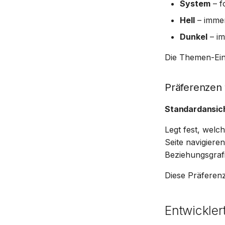
System
– f
Hell
– imme
Dunkel
– i
Die Themen-Eins
Präferenzen
Standardansic
Legt fest, wel
Seite navigie
Beziehungsgraf
Diese Präferenz
Entwickler