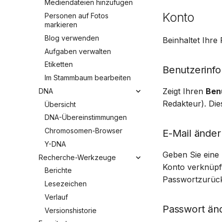
Mediendateien hinzufügen
Konto
Personen auf Fotos
markieren
Blog verwenden
Beinhaltet Ihre
Aufgaben verwalten
Etiketten
Benutzerinf
Im Stammbaum bearbeiten
Zeigt Ihren
Ben
DNA
Redakteur). Die
Übersicht
DNA-Übereinstimmungen
Chromosomen-Browser
E-Mail änder
Y-DNA
Geben Sie eine 
Recherche-Werkzeuge
Konto verknüpft
Berichte
Passwortzurück
Lesezeichen
Verlauf
Passwort än
Versionshistorie