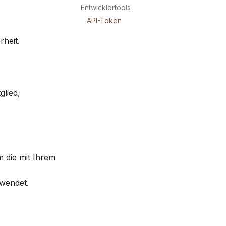
Entwicklertools
API-Token
rheit.
glied,
m die mit Ihrem
rwendet.