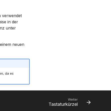
nn verwendet
ise in der
nz unter
 einem neuen
en, da es
Weiter
Tastaturkürzel