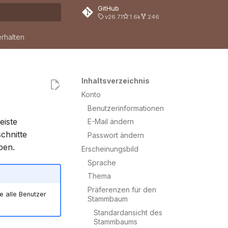
GitHub
v26.7.1
1.6k
246
nitialisiert
erhalten
Inhaltsverzeichnis
Konto
Benutzerinformationen
eiste
E-Mail ändern
schnitte
Passwort ändern
ben.
Erscheinungsbild
Sprache
Thema
Präferenzen für den
e alle Benutzer
Stammbaum
Standardansicht des
Stammbaums