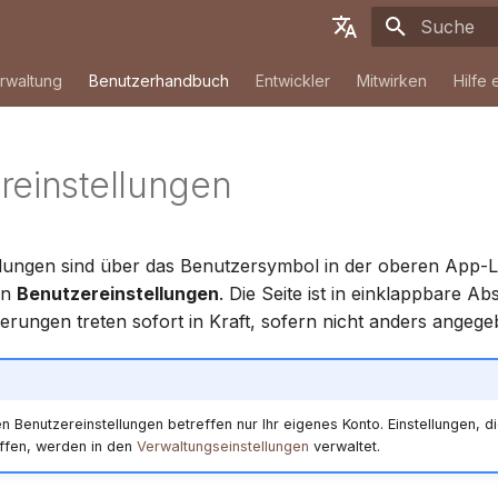
Suche wird i
English
rwaltung
Benutzerhandbuch
Entwickler
Mitwirken
Hilfe 
Deutsch
Français
reinstellungen
Español
简体中文
llungen sind über das Benutzersymbol in der oberen App-L
Tiếng Việt
nn
Benutzereinstellungen
. Die Seite ist in einklappbare Ab
Türkçe
derungen treten sofort in Kraft, sofern nicht anders angege
Русский
Português
 Benutzereinstellungen betreffen nur Ihr eigenes Konto. Einstellungen, di
日本語
ffen, werden in den
Verwaltungseinstellungen
verwaltet.
Dansk