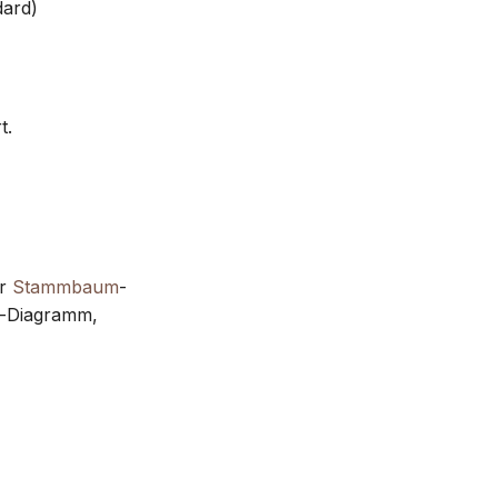
dard)
t.
ur
Stammbaum
-
r-Diagramm,