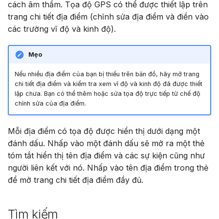
cách âm thầm. Tọa độ GPS có thể được thiết lập trên
g
Suomi
Địa lý hóa một hình ảnh
Sử dụng PostgreSQL
trang chi tiết địa điểm (chỉnh sửa địa điểm và điền vào
s
Italiano
các trường vĩ độ và kinh độ).
Xem các lớp phủ trên
Lưu trữ phương tiện trên
e
Українська
trang Bản đồ
S3
Mẹo
a
Giới hạn sử dụng CPU &
Nếu nhiều địa điểm của bạn bị thiếu trên bản đồ, hãy mở trang
r
chi tiết địa điểm và kiểm tra xem vĩ độ và kinh độ đã được thiết
nhớ
lập chưa. Bạn có thể thêm hoặc sửa tọa độ trực tiếp từ chế độ
c
chỉnh sửa của địa điểm.
Đo từ xa
h
Mỗi địa điểm có tọa độ được hiển thị dưới dạng một
Hướng dẫn nâng cấp
đánh dấu. Nhấp vào một đánh dấu sẽ mở ra một thẻ
Gramps 5.2
tóm tắt hiển thị tên địa điểm và các sự kiện cũng như
người liên kết với nó. Nhấp vào tên địa điểm trong thẻ
Hướng dẫn nâng cấp
để mở trang chi tiết địa điểm đầy đủ.
Gramps 6.0
Tìm kiếm