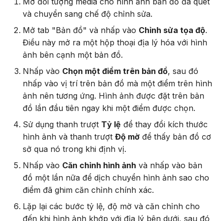
Mở đối tượng media cho hình ảnh bản đồ đã quét
và chuyển sang chế độ chỉnh sửa.
Mở tab "Bản đồ" và nhấp vào
Chỉnh sửa tọa độ
.
Điều này mở ra một hộp thoại địa lý hóa với hình
ảnh bên cạnh một bản đồ.
Nhấp vào
Chọn một điểm trên bản đồ
, sau đó
nhấp vào vị trí trên bản đồ mà một điểm trên hình
ảnh nên tương ứng. Hình ảnh được đặt trên bản
đồ lần đầu tiên ngay khi một điểm được chọn.
Sử dụng thanh trượt
Tỷ lệ
để thay đổi kích thước
hình ảnh và thanh trượt
Độ mờ
để thấy bản đồ cơ
sở qua nó trong khi định vị.
Nhấp vào
Căn chỉnh hình ảnh
và nhấp vào bản
đồ một lần nữa để dịch chuyển hình ảnh sao cho
điểm đã ghim căn chỉnh chính xác.
Lặp lại các bước tỷ lệ, độ mờ và căn chỉnh cho
đến khi hình ảnh khớp với địa lý bên dưới, sau đó