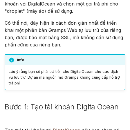
khoản với DigitalOcean và chọn một gói trả phí cho
g
Suomi
Sử dụng PostgreSQL
Tài khoản & tùy chọn
"droplet" (máy ảo) để sử dụng.
s
Italiano
Có thể nói, đây hiện là cách đơn giản nhất để triển
Lưu trữ phương tiện trên
e
Українська
S3
khai một phiên bản Gramps Web tự lưu trữ của riêng
a
bạn, được bảo mật bằng SSL, mà không cần sử dụng
Giới hạn sử dụng CPU & bộ
phần cứng của riêng bạn.
r
nhớ
c
Info
Đo từ xa
h
Lưu ý rằng bạn sẽ phải trả tiền cho DigitalOcean cho các dịch
vụ lưu trữ. Dự án mã nguồn mở Gramps không cung cấp hỗ trợ
Hướng dẫn nâng cấp
trả phí.
Gramps 5.2
Hướng dẫn nâng cấp
Bước 1: Tạo tài khoản DigitalOcean
Gramps 6.0