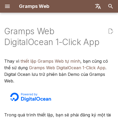
Gramps Web
I
English
n
Deutsch
Gramps Web
Tính năng
Bước 1: Tạo tài khoản
Hệ thống người dùng
Giới thiệu
Giới thiệu
Tổng quan
Đăng ký
Tìm kiếm
Thêm tệp phương tiện
Tổng quan
Báo cáo
Bộ lọc GQL
Cài đặt người dùng
Giới thiệu
Giới thiệu
i
Français
DigitalOcean 1-Click App
DigitalOcean
t
Español
Cấu hình máy chủ
Tạo tài khoản chủ sở hữu
Các bước đầu tiên
Backend
Đăng nhập lần đầu
Cây gia phả
Gắn thẻ người trong ảnh
Khớp DNA
Dấu trang
Trợ lý AI
Phím tắt
Thiết lập phát triển
Thiết lập phát triển
Bước 2: Tạo droplet
i
简体中文
Thay vì
thiết lập Gramps Web tự mình
, bạn cũng có
Xác thực OIDC
Nhập dữ liệu
Duyệt cây gia phả
Frontend
Dòng thời gian
Sử dụng blog
Trình duyệt nhiễm sắc t
Lịch sử
Tìm kiếm bên ngoài
Thông báo
Đặc tả API
Kiến trúc
a
Tiếng Việt
thể sử dụng
Gramps Web DigitalOcean 1-Click App
.
Bước 3: Thiết lập tên miền
Digital Ocean lưu trữ phiên bản Demo của Gramps
Thiết lập trò chuyện AI
Xuất dữ liệu
Chỉnh sửa dữ liệu
Bản đồ
Quản lý nhiệm vụ
Y-DNA
Lịch sử sửa đổi
Truy vấn thủ công
Dịch thuật
l
Türkçe
Bước 4: Đăng nhập vào
Web.
i
Русский
droplet của bạn
Thiết lập đa cây
Quản lý người dùng
DNA
Thẻ
z
Português
Bước 5: Khởi động Gramps
Tùy chỉnh giao diện
Cài đặt quản trị
Công cụ nghiên cứu
Chỉnh sửa trong cây
i
日本語
Web
n
Cập nhật
Đồng bộ với Gramps
Nâng cao
Dansk
Trong quá trình thiết lập, bạn sẽ phải đăng ký một tài