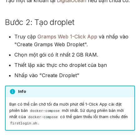
Tạo một tài khoản tại
DigitalOcean
nếu bạn chưa có.
Bước 2: Tạo droplet
Truy cập
Gramps Web 1-Click App
và nhấp vào
"Create Gramps Web Droplet".
Chọn một gói có ít nhất 2 GB RAM.
Thiết lập xác thực cho droplet của bạn
Nhấp vào "Create Droplet"
Info
Bạn có thể cần chờ tối đa mười phút để 1-Click App cài đặt
phiên bản
mới nhất. Sử dụng phiên bản mới
docker-compose
nhất của
có thể giảm thiểu lỗi tham chiếu đến
docker-compose
.
firstlogin.sh