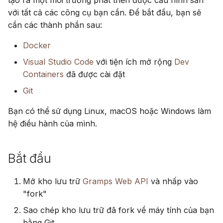
tạo ra một môi trường phát triển được cấu hình sẵn
g
Suomi
với tất cả các công cụ bạn cần. Để bắt đầu, bạn sẽ
Tài khoản & tùy chọn
Sử dụng PostgreSQL
cần các thành phần sau:
s
Italiano
Lưu trữ phương tiện trên
e
Docker
Українська
S3
a
Visual Studio Code
với tiện ích mở rộng
Dev
Containers
đã được cài đặt
Giới hạn sử dụng CPU &
r
nhớ
Git
c
Bạn có thể sử dụng Linux, macOS hoặc Windows làm
Đo từ xa
h
hệ điều hành của mình.
Hướng dẫn nâng cấp
Gramps 5.2
Bắt đầu
Hướng dẫn nâng cấp
Mở kho lưu trữ
Gramps Web API
và nhấp vào
Gramps 6.0
"fork"
Sao chép kho lưu trữ đã fork về máy tính của bạn
bằng Git