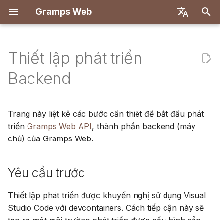
Gramps Web
I
English
n
Deutsch
Thiết lập phát triển
Tính năng
Bắt đầu
Giới thiệu
Giới thiệu
Yêu cầu trước
Giới thiệu
Triển khai với Docker
Hệ thống người dùng
Đăng ký
Tìm kiếm
Thêm tệp phương tiện
Tổng quan
Báo cáo
Bộ lọc GQL
Cài đặt người dùng
i
Français
Backend
t
Español
Dùng thử cục bộ
Tạo tài khoản chủ sở hữu
Các bước đầu tiên
Bắt đầu
Thiết lập phát triển
Docker với Let's Encrypt
Cấu hình máy chủ
Đăng nhập lần đầu
Cây gia phả
Gắn thẻ người trong ảnh
Khớp DNA
Dấu trang
Trợ lý AI
Phím tắt
i
简体中文
Trang này liệt kê các bước cần thiết để bắt đầu phát
Cài đặt và Triển khai
Nhập dữ liệu
Duyệt cây gia phả
Nhiệm vụ
Kiến trúc
DigitalOcean
Xác thực OIDC
Dòng thời gian
Sử dụng blog
Trình duyệt nhiễm sắc t
Lịch sử
Tìm kiếm bên ngoài
Thông báo
a
Tiếng Việt
triển
Gramps Web API
, thành phần backend (máy
chủ) của Gramps Web.
Quản trị máy chủ
Xuất dữ liệu
Chỉnh sửa dữ liệu
Gỡ lỗi
Dịch thuật
TrueNAS
Thiết lập trò chuyện AI
Bản đồ
Quản lý nhiệm vụ
Y-DNA
Lịch sử sửa đổi
l
Türkçe
i
Русский
Quản lý người dùng
DNA
Gỡ lỗi Gramps Web API
Thiết lập đa cây
Thẻ
Yêu cầu trước
z
Português
Cài đặt quản trị
Công cụ nghiên cứu
Gỡ lỗi Các Trường hợp
Tùy chỉnh giao diện
Chỉnh sửa trong cây
i
日本語
Thiết lập phát triển được khuyến nghị sử dụng Visual
Kiểm tra
Studio Code với devcontainers. Cách tiếp cận này sẽ
n
Đồng bộ với Gramps
Nâng cao
Cập nhật
Dansk