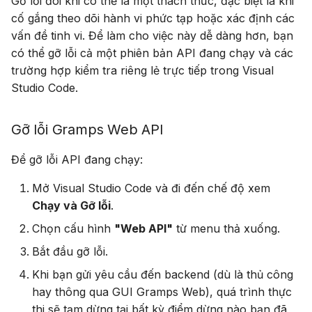
Gỡ lỗi đôi khi có thể là một thách thức, đặc biệt là khi
cố gắng theo dõi hành vi phức tạp hoặc xác định các
vấn đề tinh vi. Để làm cho việc này dễ dàng hơn, bạn
có thể gỡ lỗi cả một phiên bản API đang chạy và các
trường hợp kiểm tra riêng lẻ trực tiếp trong Visual
Studio Code.
Gỡ lỗi Gramps Web API
Để gỡ lỗi API đang chạy:
Mở Visual Studio Code và đi đến chế độ xem
Chạy và Gỡ lỗi
.
Chọn cấu hình
"Web API"
từ menu thả xuống.
Bắt đầu gỡ lỗi.
Khi bạn gửi yêu cầu đến backend (dù là thủ công
hay thông qua GUI Gramps Web), quá trình thực
thi sẽ tạm dừng tại bất kỳ điểm dừng nào bạn đã