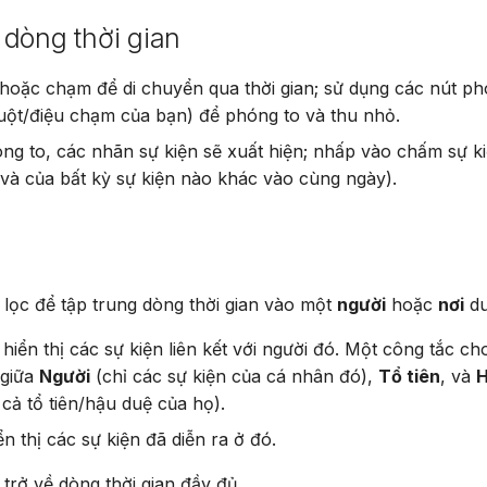
Suomi
dòng thời gian
Italiano
hoặc chạm để di chuyển qua thời gian; sử dụng các nút ph
Українська
ột/điệu chạm của bạn) để phóng to và thu nhỏ.
ng to, các nhãn sự kiện sẽ xuất hiện; nhấp vào chấm sự k
 (và của bất kỳ sự kiện nào khác vào cùng ngày).
lọc để tập trung dòng thời gian vào một
người
hoặc
nơi
du
 hiển thị các sự kiện liên kết với người đó. Một công tắc c
 giữa
Người
(chỉ các sự kiện của cá nhân đó),
Tổ tiên
, và
H
 cả tổ tiên/hậu duệ của họ).
ển thị các sự kiện đã diễn ra ở đó.
 trở về dòng thời gian đầy đủ.