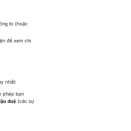
óng to (hoặc
iện để xem chi
y nhất:
ho phép bạn
ậu duệ
(các sự