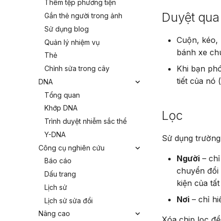
Thêm tệp phương tiện
Duyệt qua 
Gắn thẻ người trong ảnh
Sử dụng blog
Cuộn, kéo, 
Quản lý nhiệm vụ
bánh xe chu
Thẻ
Khi bạn phó
Chỉnh sửa trong cây
tiết của nó
DNA
Tổng quan
Khớp DNA
Lọc
Trình duyệt nhiễm sắc thể
Y-DNA
Sử dụng trường 
Công cụ nghiên cứu
Người
– chỉ
Báo cáo
chuyển đổi
Dấu trang
kiện của tất
Lịch sử
Nơi
– chỉ hi
Lịch sử sửa đổi
Nâng cao
Xóa chip lọc để