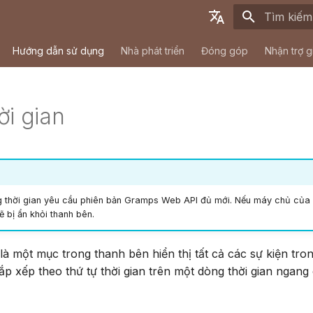
Initializing
English
Hướng dẫn sử dụng
Nhà phát triển
Đóng góp
Nhận trợ g
Deutsch
Français
ời gian
Español
简体中文
Tiếng Việt
Türkçe
 thời gian yêu cầu phiên bản Gramps Web API đủ mới. Nếu máy chủ của
 bị ẩn khỏi thanh bên.
Русский
Português
là một mục trong thanh bên hiển thị tất cả các sự kiện tron
p xếp theo thứ tự thời gian trên một dòng thời gian ngang
日本語
Dansk