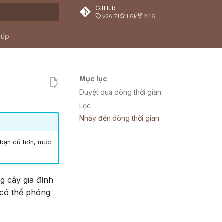
GitHub
v26.7.1
1.6k
246
 search
iúp
Mục lục
Duyệt qua dòng thời gian
Lọc
Nhảy đến dòng thời gian
 bạn cũ hơn, mục
g cây gia đình
 có thể phóng