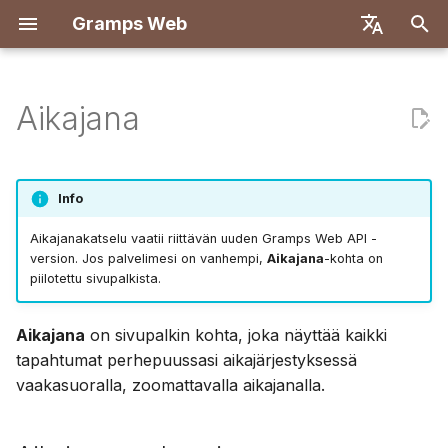
Gramps Web
A
English
l
Deutsch
Aikajana
Ominaisuudet
Aloittaminen
Johdanto
Rekisteröityminen
Aikajanan selaaminen
Lisää mediatiedostoja
Yleiskatsaus
Raportit
GQL-suodattimet
Käyttäjäasetukset
Yleiskatsaus
Käytä Dockeria
Käyttäjäjärjestelmä
Johdanto
Johdanto
o
Français
i
Español
Kokeile paikallisesti
Luo omistajatili
Ensimmäinen kirjautuminen
Suodatus
Merkitse henkilöt kuviin
DNA-osumat
Kirjanmerkit
Tekoälyavustaja
Pikanäppäimet
Taustajärjestelmä
Docker Let's Encryptin
Palvelinmääritykset
Kehitysympäristön asen
Kehitysympäristön asen
Info
kanssa
t
简体中文
Asennus ja käyttöönotto
Tuo tietoja
Hyppääminen aikajanalle
Käytä blogia
Kromosomiselain
Historia
Ulkoinen haku
Ilmoitukset
Käyttöliittymä
OIDC-todennus
API-määrittely
Arkkitehtuuri
Aikajanakatselu vaatii riittävän uuden Gramps Web API -
e
Tiếng Việt
DigitalOcean
version. Jos palvelimesi on vanhempi,
Aikajana
-kohta on
piilotettu sivupalkista.
Palvelinhallinta
Vie tietoja
Hallitse tehtäviä
Y-DNA
Versiohistoria
AI-chatin asetukset
Manuaaliset kyselyt
Käännös
t
Türkçe
TrueNAS
a
Русский
Hallitse käyttäjiä
Tunnisteet
Monipuuasetukset
Aikajana
on sivupalkin kohta, joka näyttää kaikki
a
tapahtumat perhepuussasi aikajärjestyksessä
Português
Hallinta-asetukset
Muokkaa sukupuussa
Käyttöliittymän muokkau
vaakasuoralla, zoomattavalla aikajanalla.
n
日本語
h
Synkronoi Grampsin
Päivitys
Dansk