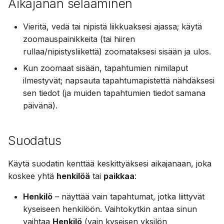
Aikajanan selaaminen
kanssa
a
Suomi
PostgreSQL:n käyttö
k
Vieritä, vedä tai nipistä liikkuaksesi ajassa; käytä
Italiano
zoomauspainikkeita (tai hiiren
Median ylläpito S3:ssa
u
Українська
rullaa/nipistysliikettä) zoomataksesi sisään ja ulos.
a
Rajoita CPU:n ja muistin
Kun zoomaat sisään, tapahtumien nimilaput
käyttöä
ilmestyvät; napsauta tapahtumapistettä nähdäksesi
sen tiedot (ja muiden tapahtumien tiedot samana
Telemetria
päivänä).
Gramps 5.2 päivitysopas
Suodatus
Gramps 6.0 päivitysopas
Käytä suodatin kenttää keskittyäksesi aikajanaan, joka
koskee yhtä
henkilöä
tai
paikkaa
:
Henkilö
– näyttää vain tapahtumat, jotka liittyvät
kyseiseen henkilöön. Vaihtokytkin antaa sinun
vaihtaa
Henkilö
(vain kyseisen yksilön