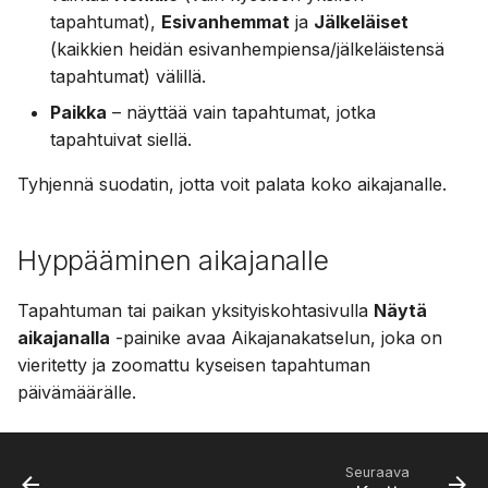
tapahtumat),
Esivanhemmat
ja
Jälkeläiset
(kaikkien heidän esivanhempiensa/jälkeläistensä
tapahtumat) välillä.
Paikka
– näyttää vain tapahtumat, jotka
tapahtuivat siellä.
Tyhjennä suodatin, jotta voit palata koko aikajanalle.
Hyppääminen aikajanalle
Tapahtuman tai paikan yksityiskohtasivulla
Näytä
aikajanalla
-painike avaa Aikajanakatselun, joka on
vieritetty ja zoomattu kyseisen tapahtuman
päivämäärälle.
Seuraava