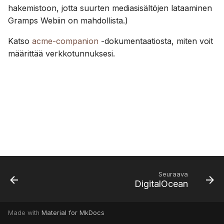
kanssa
a
hakemistoon, jotta suurten mediasisältöjen lataaminen
Suomi
PostgreSQL:n käyttö
Tili ja asetukset
Gramps Webiin on mahdollista.)
k
Italiano
Median ylläpito S3:ssa
Katso
acme-companion
-dokumentaatiosta, miten voit
u
Українська
määrittää verkkotunnuksesi.
a
Rajoita CPU:n ja muistin
käyttöä
Telemetria
Gramps 5.2 päivitysopas
Gramps 6.0 päivitysopas
Seuraava
DigitalOcean
Made with
Material for MkDocs