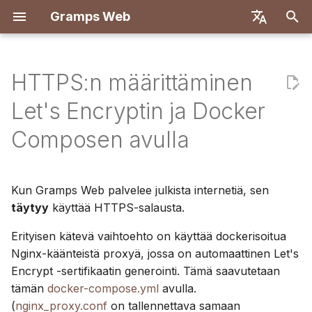
Gramps Web
A
English
l
Deutsch
HTTPS:n määrittäminen
Ominaisuudet
Käyttäjäjärjestelmä
Johdanto
Johdanto
Yleiskatsaus
Rekisteröityminen
Haku
Lisää mediatiedostoja
Yleiskatsaus
Raportit
GQL-suodattimet
Käyttäjäasetukset
Johdanto
Johdanto
o
Français
Let's Encryptin ja Docker
i
Español
Palvelinmääritykset
Luo omistajatili
Ensimmäiset askeleet
Taustajärjestelmä
Ensimmäinen kirjautumi
Sukupuu
Merkitse henkilöt kuviin
DNA-osumat
Kirjanmerkit
Tekoälyavustaja
Pikanäppäimet
Kehitysympäristön asen
Kehitysympäristön asen
Composen avulla
t
简体中文
OIDC-todennus
Tuo tietoja
Selaa sukupuutasi
Käyttöliittymä
Aikajana
Käytä blogia
Kromosomiselain
Historia
Ulkoinen haku
Ilmoitukset
API-määrittely
Arkkitehtuuri
e
Tiếng Việt
Kun Gramps Web palvelee julkista internetiä, sen
AI-chatin asetukset
Vie tietoja
Muokkaa tietoja
Kartta
Hallitse tehtäviä
Y-DNA
Versiohistoria
Manuaaliset kyselyt
Käännös
t
Türkçe
täytyy
käyttää HTTPS-salausta.
a
Русский
Monipuuasetukset
Hallitse käyttäjiä
DNA
Tunnisteet
Erityisen kätevä vaihtoehto on käyttää dockerisoitua
a
Português
Nginx-käänteistä proxyä, jossa on automaattinen Let's
Käyttöliittymän muokkaus
Hallinta-asetukset
Tutkimustyökalut
Muokkaa sukupuussa
Encrypt -sertifikaatin generointi. Tämä saavutetaan
n
日本語
tämän
docker-compose.yml
avulla.
h
Päivitys
Synkronoi Grampsin
Edistynyt
Dansk
(
nginx_proxy.conf
on tallennettava samaan