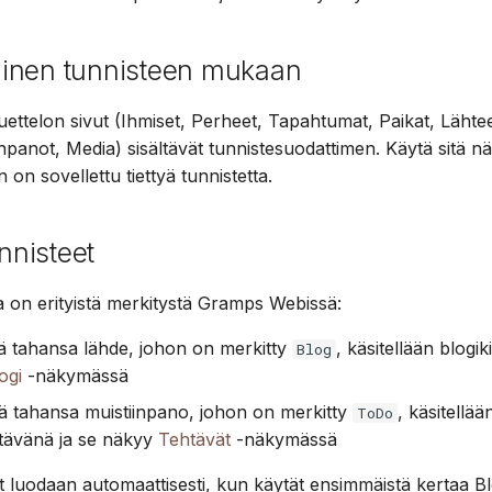
inen tunnisteen mukaan
luettelon sivut (Ihmiset, Perheet, Tapahtumat, Paikat, Lähteet
inpanot, Media) sisältävät tunnistesuodattimen. Käytä sitä 
in on sovellettu tiettyä tunnistetta.
unnisteet
ta on erityistä merkitystä Gramps Webissä:
ä tahansa lähde, johon on merkitty
, käsitellään blogik
Blog
ogi
-näkymässä
ä tahansa muistiinpano, johon on merkitty
, käsitellää
ToDo
tävänä ja se näkyy
Tehtävät
-näkymässä
 luodaan automaattisesti, kun käytät ensimmäistä kertaa Blo