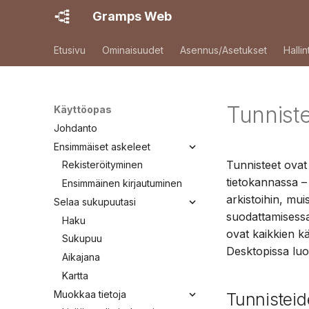
Gramps Web
Etusivu
Ominaisuudet
Asennus/Asetukset
Hallin
Tunnist
Käyttöopas
Johdanto
Ensimmäiset askeleet
Tunnisteet ovat 
Rekisteröityminen
tietokannassa – i
Ensimmäinen kirjautuminen
arkistoihin, mui
Selaa sukupuutasi
suodattamisessa
Haku
ovat kaikkien k
Sukupuu
Desktopissa luo
Aikajana
Kartta
Muokkaa tietoja
Tunnisteid