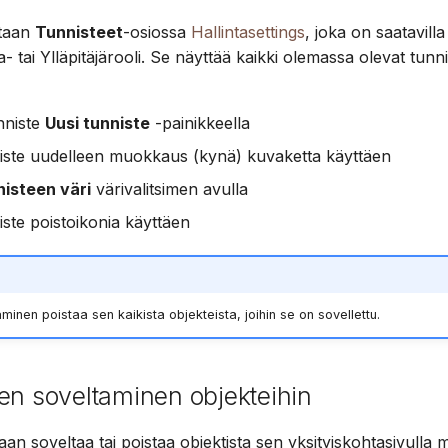
Suomi
itaan
Tunnisteet
-osiossa
Hallintasettings
, joka on saatavilla 
Italiano
a- tai Ylläpitäjärooli. Se näyttää kaikki olemassa olevat tunni
Українська
nniste
Uusi tunniste
-painikkeella
iste uudelleen muokkaus (kynä) kuvaketta käyttäen
nisteen väri
värivalitsimen avulla
ste poistoikonia käyttäen
minen poistaa sen kaikista objekteista, joihin se on sovellettu.
en soveltaminen objekteihin
aan soveltaa tai poistaa objektista sen yksityiskohtasivulla 