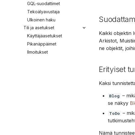
GQL-suodattimet
Tekoälyavustaja
Suodattam
Ulkoinen haku
Tili ja asetukset
Kaikki objektin 
Käyttäjäasetukset
Arkistot, Muisti
Pikanäppäimet
ne objektit, joih
Ilmoitukset
Erityiset t
Kaksi tunnistet
– mik
Blog
se näkyy
Bl
– mik
ToDo
tutkimusteh
Nämä tunnisteet