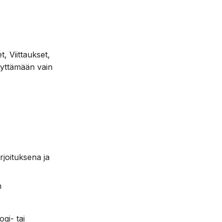
, Viittaukset,
näyttämään vain
irjoituksena ja
n
gi- tai