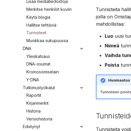
Lisää mediatiedostoja
Tunnisteita hall
Merkitse henkilöt kuviin
joilla on Omistaj
Käytä blogia
mahdollistaa:
Hallitse tehtäviä
Tunnisteet
Luo
uusi tu
Muokkaa sukupuussa
Nimeä
tunn
DNA
Vaihda tun
Yleiskatsaus
DNA-osumat
Poista
tunni
Kromosomiselain
Y-DNA
Huomautus
Tutkimustyökalut
Tunnisteen poista
Raportit
Kirjanmerkit
Historia
Tunnisteid
Versiohistoria
Edistynyt
Tunnisteita void