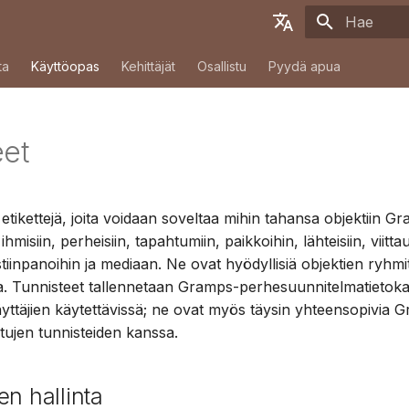
Aloitetaan
English
ta
Käyttöopas
Kehittäjät
Osallistu
Pyydä apua
Deutsch
Français
eet
Español
简体中文
etikettejä, joita voidaan soveltaa mihin tahansa objektiin G
Tiếng Việt
hmisiin, perheisiin, tapahtumiin, paikkoihin, lähteisiin, viittau
Türkçe
stiinpanoihin ja mediaan. Ne ovat hyödyllisiä objektien ryhmit
. Tunnisteet tallennetaan Gramps-perhesuunnitelmatietoka
Русский
äyttäjien käytettävissä; ne ovat myös täysin yhteensopivia 
Português
tujen tunnisteiden kanssa.
日本語
en hallinta
Dansk