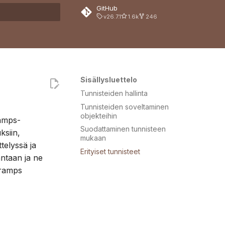
GitHub
v26.7.1
1.6k
246
 hakua
Sisällysluettelo
Tunnisteiden hallinta
Tunnisteiden soveltaminen
objekteihin
ramps-
Suodattaminen tunnisteen
ksiin,
mukaan
telyssä ja
Erityiset tunnisteet
ntaan ja ne
Gramps