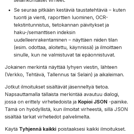
selainkohtaiset virheet.
kanssa
a
Suomi
PostgreSQL:n käyttö
Se seuraa pitkään kestäviä taustatehtäviä – kuten
k
Italiano
tuonti ja vienti, raporttien luominen, OCR-
Median ylläpito S3:ssa
tekstintunnistus, tietokannan päivitykset ja
u
Українська
haku-/semanttisen indeksin
a
Rajoita CPU:n ja muistin
uudelleenrakentaminen – näyttäen niiden tilan
käyttöä
(esim. odottaa, aloitettu, käynnissä) ja ilmoittaen
sinulle, kun ne valmistuvat tai epäonnistuvat.
Telemetria
Jokainen merkintä näyttää lyhyen viestin, lähteen
(Verkko, Tehtävä, Tallennus tai Selain) ja aikaleiman.
Gramps 5.2 päivitysopas
Jotkut ilmoitukset sisältävät jäsenneltyä tietoa.
Gramps 6.0 päivitysopas
Napsauttamalla tällaista merkintää avautuu dialogi,
jossa on erittely virhetiedoista ja
Kopioi JSON
-painike.
Tämä on hyödyllistä, kun ilmoitat virheestä, sillä JSON
sisältää tarkat virhetiedot palvelimelta.
Käytä
Tyhjennä kaikki
poistaaksesi kaikki ilmoitukset.