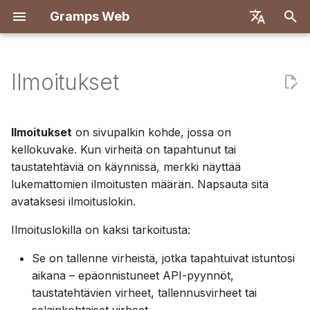
Gramps Web
A
English
l
Deutsch
Ilmoitukset
Ominaisuudet
Aloittaminen
Johdanto
Rekisteröityminen
Haku
Lisää mediatiedostoja
Yleiskatsaus
Raportit
GQL-suodattimet
Yleiskatsaus
Käytä Dockeria
Käyttäjäjärjestelmä
Johdanto
Johdanto
o
Français
i
Español
Kokeile paikallisesti
Luo omistajatili
Ensimmäinen kirjautuminen
Sukupuu
Merkitse henkilöt kuviin
DNA-osumat
Kirjanmerkit
Tekoälyavustaja
Taustajärjestelmä
Docker Let's Encryptin
Palvelinmääritykset
Kehitysympäristön asen
Kehitysympäristön asen
Ilmoitukset
on sivupalkin kohde, jossa on
kanssa
t
kellokuvake. Kun virheitä on tapahtunut tai
简体中文
Asennus ja käyttöönotto
Tuo tietoja
Aikajana
Käytä blogia
Kromosomiselain
Historia
Ulkoinen haku
Käyttöliittymä
OIDC-todennus
API-määrittely
Arkkitehtuuri
taustatehtäviä on käynnissä, merkki näyttää
e
Tiếng Việt
DigitalOcean
lukemattomien ilmoitusten määrän. Napsauta sitä
Palvelinhallinta
Vie tietoja
Kartta
Hallitse tehtäviä
Y-DNA
Versiohistoria
AI-chatin asetukset
Manuaaliset kyselyt
Käännös
t
Türkçe
avataksesi ilmoituslokin.
TrueNAS
a
Русский
Hallitse käyttäjiä
Tunnisteet
Ilmoituslokilla on kaksi tarkoitusta:
Monipuuasetukset
a
Português
Se on tallenne virheistä, jotka tapahtuivat istuntosi
Hallinta-asetukset
Muokkaa sukupuussa
Käyttöliittymän muokkau
n
日本語
aikana – epäonnistuneet API-pyynnöt,
taustatehtävien virheet, tallennusvirheet tai
h
Synkronoi Grampsin
Päivitys
Dansk