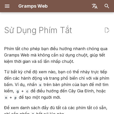
Gramps Web
I
English
n
Deutsch
Sử Dụng Phím Tắt
Tính năng
Bắt đầu
Giới thiệu
Đăng ký
Tìm kiếm
Thêm tệp phương tiện
Tổng quan
Báo cáo
Bộ lọc GQL
Tổng quan
Triển khai với Docker
Hệ thống người dùng
Giới thiệu
Giới thiệu
i
Français
t
Español
Dùng thử cục bộ
Tạo tài khoản chủ sở hữu
Đăng nhập lần đầu
Cây gia phả
Gắn thẻ người trong ảnh
Khớp DNA
Dấu trang
Trợ lý AI
Backend
Docker với Let's Encrypt
Cấu hình máy chủ
Thiết lập phát triển
Thiết lập phát triển
Phím tắt cho phép bạn điều hướng nhanh chóng qua
i
Gramps Web mà không cần sử dụng chuột, giúp tiết
简体中文
Cài đặt và Triển khai
Nhập dữ liệu
Dòng thời gian
Sử dụng blog
Trình duyệt nhiễm sắc thể
Lịch sử
Tìm kiếm bên ngoài
Frontend
DigitalOcean
Xác thực OIDC
Đặc tả API
Kiến trúc
kiệm thời gian và số lần nhấp chuột.
a
Tiếng Việt
Từ bất kỳ chế độ xem nào, bạn có thể nhảy trực tiếp
Quản trị máy chủ
Xuất dữ liệu
Bản đồ
Quản lý nhiệm vụ
Y-DNA
Lịch sử sửa đổi
TrueNAS
Thiết lập trò chuyện AI
Truy vấn thủ công
Dịch thuật
l
Türkçe
đến các hành động và trang phổ biến chỉ với vài phím
i
Русский
Quản lý người dùng
Thẻ
bấm. Ví dụ, nhấn
trên bàn phím của bạn để mở tìm
Thiết lập đa cây
s
z
kiếm,
+
để điều hướng đến Cây Gia Đình, hoặc
g
c
Português
Cài đặt quản trị
Chỉnh sửa trong cây
Tùy chỉnh giao diện
+
để tạo một người mới.
n
p
i
日本語
Để xem danh sách đầy đủ tất cả các phím tắt có sẵn,
n
Đồng bộ với Gramps
Cập nhật
Dansk