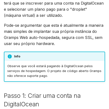
Atualização
Sincronizar com Gramps
Avançado
terá que se inscrever para uma conta na DigitalOcean
d
Suomi
e selecionar um plano pago para o "droplet"
o
Usando PostgreSQL
Conta e preferências
Italiano
(máquina virtual) a ser utilizado.
a
Українська
Hospedagem de mídia no
Pode-se argumentar que esta é atualmente a maneira
p
S3
mais simples de implantar sua própria instância do
Gramps Web auto-hospedada, segura com SSL, sem
e
Limitar uso de CPU e
usar seu próprio hardware.
s
memória
q
Info
Telemetria
u
Observe que você estará pagando à DigitalOcean pelos
serviços de hospedagem. O projeto de código aberto Gramps
Guia de atualização
i
não oferece suporte pago.
Gramps 5.2
s
Guia de atualização
a
Passo 1: Criar uma conta na
Gramps 6.0
DigitalOcean