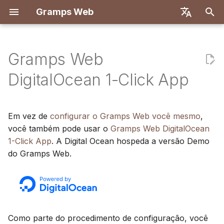
Gramps Web
I
English
n
Deutsch
Gramps Web
Recursos
Passo 1: Criar uma conta
Sistema de usuários
Introdução
Introdução
Visão geral
Registro
Pesquisa
Adicionar arquivos de mí
Visão geral
Relatórios
Filtros GQL
Configurações do utiliza
Introdução
Introdução
i
Français
DigitalOcean 1-Click App
na DigitalOcean
c
Español
Configuração do servidor
Criar conta de proprietário
Primeiros passos
Backend
Primeiro login
Árvore genealógica
Marcar pessoas em foto
Correspondências de D
Marcadores
Assistente de IA
Atalhos de teclado
Configuração de
Configuração de
Passo 2: Criar o droplet
desenvolvimento
desenvolvimento
i
简体中文
Em vez de
configurar o Gramps Web você mesmo
,
Autenticação OIDC
Importar dados
Explorar a sua árvore
Frontend
Linha do tempo
Usar o blog
Navegador de
Histórico
Pesquisa externa
Notificações
a
Tiếng Việt
você também pode usar o
Gramps Web DigitalOcean
Passo 3: Configurar um
cromossomos
Especificação da API
Arquitetura
nome de domínio
1-Click App
. A Digital Ocean hospeda a versão Demo
Configurar chat de IA
Exportar dados
Editar dados
Mapa
Gerenciar tarefas
Histórico de revisões
l
Türkçe
do Gramps Web.
DNA-Y
Consultas manuais
Tradução
i
Русский
Passo 4: Fazer login no
Configuração multi-árvore
Gerir utilizadores
DNA
Etiquetas
seu droplet
z
Português
Personalização do
Definições de
Ferramentas de
Editar na árvore
a
日本語
Passo 5: Iniciar o Gramps
frontend
administração
investigação
n
Web
Dansk
Como parte do procedimento de configuração, você