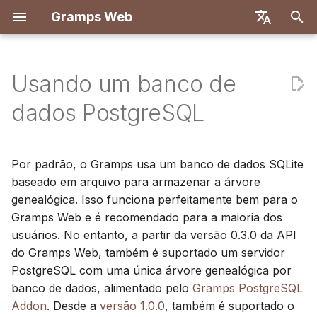
Gramps Web
I
English
n
Deutsch
Usando um banco de
Recursos
Implantar com Docker
Configurando o servidor
Introdução
Introdução
Visão geral
Registro
Pesquisa
Adicionar arquivos de mí
Visão geral
Relatórios
Filtros GQL
Configurações do utiliza
Introdução
Introdução
i
Français
dados PostgreSQL
PostgreSQL
c
Español
Docker com Let's Encrypt
Criar conta de proprietário
Primeiros passos
Backend
Primeiro login
Árvore genealógica
Marcar pessoas em foto
Correspondências de D
Marcadores
Assistente de IA
Atalhos de teclado
Configuração de
Configuração de
Importando uma árvore
desenvolvimento
desenvolvimento
i
简体中文
Por padrão, o Gramps usa um banco de dados SQLite
genealógica do Gramps
DigitalOcean
Importar dados
Explorar a sua árvore
Frontend
Linha do tempo
Usar o blog
Navegador de
Histórico
Pesquisa externa
Notificações
a
Tiếng Việt
baseado em arquivo para armazenar a árvore
cromossomos
Especificação da API
Arquitetura
Configurando a API Web
genealógica. Isso funciona perfeitamente bem para o
TrueNAS
Exportar dados
Editar dados
Mapa
Gerenciar tarefas
Histórico de revisões
l
Türkçe
para uso com o banco de
Gramps Web e é recomendado para a maioria dos
DNA-Y
Consultas manuais
Tradução
i
Русский
dados
Gerir utilizadores
DNA
usuários. No entanto, a partir da versão 0.3.0 da API
Etiquetas
z
do Gramps Web, também é suportado um servidor
Português
Usando um banco de
Definições de
Ferramentas de
Editar na árvore
PostgreSQL com uma única árvore genealógica por
a
日本語
dados PostgreSQL
administração
investigação
banco de dados, alimentado pelo
Gramps PostgreSQL
compartilhado em uma
n
Addon
. Desde a
versão 1.0.0
, também é suportado o
Dansk