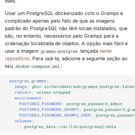
Web.
Usar um PostgreSQL dockerizado com o Gramps é
complicado apenas pelo fato de que as imagens
padrão do PostgreSQL não têm locais instalados, que
são, no entanto, necessários pelo Gramps para a
ordenação localizada de objetos. A opção mais fácil é
usar a imagem
lançada
neste
gramps-postgres
repositório
. Para usá-la, adicione a seguinte seção ao
seu
:
docker-compose.yml
postgres_gramps
:
image
:
ghcr.io/davidmstraub/gramps-postgres:lates
restart
:
unless-stopped
environment
:
POSTGRES_PASSWORD
:
postgres_password_admin
POSTGRES_PASSWORD_GRAMPS
:
postgres_password_gra
POSTGRES_PASSWORD_GRAMPS_USER
:
postgres_passwor
volumes
:
-
postgres_data:/var/lib/postgresql/data