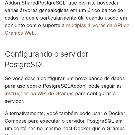
instalação de múltiplas
Sincronizar com Gramps
Avançado
Addon SharedPostgreSQL, que permite hospedar
d
Suomi
árvores
várias árvores genealógicas em um único banco de
o
Conta e preferências
Italiano
dados, o que é particularmente útil quando usado em
Usando um banco de
conjunto com o suporte a
múltiplas árvores da API do
a
Українська
dados PostgreSQL para o
Gramps Web
.
p
banco de dados do usuário
e
Usando um banco de
Configurando o servidor
s
dados PostgreSQL para o
PostgreSQL
índice de pesquisa
q
Se você deseja configurar um novo banco de dados
u
Problemas
para uso com o PostgreSQLAddon, pode seguir as
i
instruções na Wiki do Gramps
para configurar o
servidor.
s
a
Alternativamente, você também pode usar o Docker
Compose para executar o servidor PostgreSQL em
um contêiner no mesmo host Docker que o Gramps