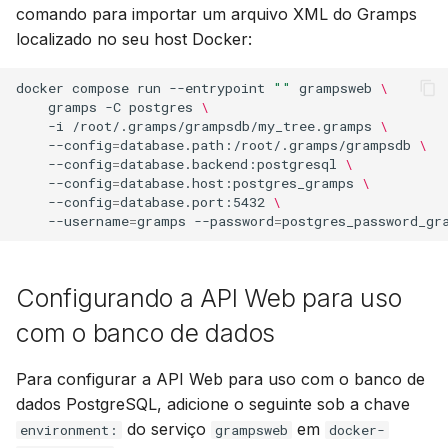
comando para importar um arquivo XML do Gramps
localizado no seu host Docker:
docker
compose
run
--entrypoint
""
grampsweb
\
gramps
-C
postgres
\
-i
/root/.gramps/grampsdb/my_tree.gramps
\
--config
=
database.path:/root/.gramps/grampsdb
\
--config
=
database.backend:postgresql
\
--config
=
database.host:postgres_gramps
\
--config
=
database.port:5432
\
--username
=
gramps
--password
=
Configurando a API Web para uso
com o banco de dados
Para configurar a API Web para uso com o banco de
dados PostgreSQL, adicione o seguinte sob a chave
do serviço
em
environment:
grampsweb
docker-