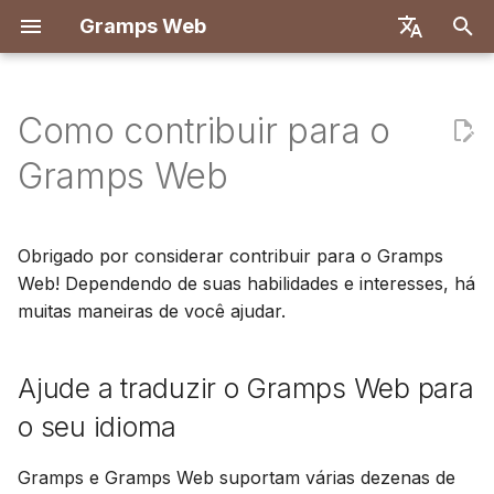
Gramps Web
I
English
n
Deutsch
Como contribuir para o
Recursos
Primeiros passos
Introdução
Introdução
Visão geral
Ajude a traduzir o Gramps
Implantar com Docker
Sistema de usuários
Registro
Pesquisa
Adicionar arquivos de mí
Visão geral
Relatórios
Filtros GQL
Configurações do utiliza
Introdução
Introdução
i
Français
Gramps Web
Web para o seu idioma
c
Español
Experimentar localmente
Criar conta de proprietário
Primeiros passos
Backend
Docker com Let's Encry
Configuração do servido
Primeiro login
Árvore genealógica
Marcar pessoas em foto
Correspondências de D
Marcadores
Assistente de IA
Atalhos de teclado
Configuração de
Configuração de
Ajude a responder
desenvolvimento
desenvolvimento
i
简体中文
Obrigado por considerar contribuir para o Gramps
perguntas de outros
Instalação e
Importar dados
Explorar a sua árvore
Frontend
DigitalOcean
Autenticação OIDC
Linha do tempo
Usar o blog
Navegador de
Histórico
Pesquisa externa
Notificações
a
Tiếng Việt
usuários
Web! Dependendo de suas habilidades e interesses, há
Implantação
cromossomos
Especificação da API
Arquitetura
muitas maneiras de você ajudar.
Exportar dados
Editar dados
TrueNAS
Configurar chat de IA
Mapa
Gerenciar tarefas
Histórico de revisões
l
Türkçe
Ajude a melhorar a
Administração do
DNA-Y
Consultas manuais
Tradução
i
Русский
documentação
servidor
Gerir utilizadores
DNA
Configuração multi-árvo
Etiquetas
Ajude a traduzir o Gramps Web para
z
Português
Contribua para o
Definições de
Ferramentas de
Personalização do
Editar na árvore
o seu idioma
a
日本語
desenvolvimento do
administração
investigação
frontend
backend (Python)
n
Dansk
Gramps e Gramps Web suportam várias dezenas de