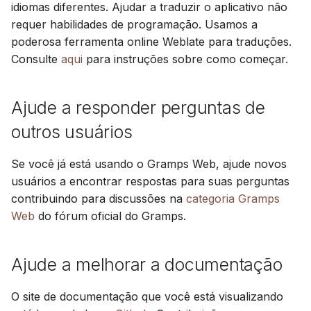
Sincronizar com Gramps
Avançado
Atualização
idiomas diferentes. Ajudar a traduzir o aplicativo não
d
Suomi
Contribua para o
requer habilidades de programação. Usamos a
o
desenvolvimento do
Conta e preferências
Usando PostgreSQL
Italiano
poderosa ferramenta online Weblate para traduções.
frontend (Javascript)
Consulte
aqui
para instruções sobre como começar.
a
Українська
Hospedagem de mídia n
p
Contribua para o addon
S3
Sync (Python)
Ajude a responder perguntas de
e
Limitar uso de CPU e
outros usuários
s
memória
q
Se você já está usando o Gramps Web, ajude novos
Telemetria
usuários a encontrar respostas para suas perguntas
u
contribuindo para discussões na
categoria Gramps
Guia de atualização
i
Web
do fórum oficial do Gramps.
Gramps 5.2
s
Guia de atualização
a
Ajude a melhorar a documentação
Gramps 6.0
O site de documentação que você está visualizando